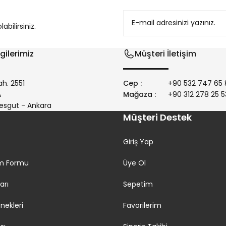
bilirsiniz.
gilerimiz
Müşteri İletişim
h. 2551
Cep :
+90 532 747 65 
/A
Mağaza :
+90 312 278 25 5
Gönder
esgut - Ankara
Müşteri Destek
Giriş Yap
rim Formu
Üye Ol
arı
Sepetim
ekleri
Favorilerim