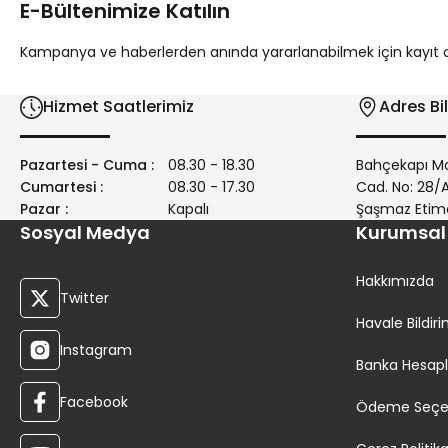
E-Bültenimize Katılın
Ürün bilgilerinde hatalar bulunuyor.
Ürün fiyatı diğer sitelerden daha pahalı.
Kampanya ve haberlerden anında yararlanabilmek için kayıt ola
Bu ürüne benzer farklı alternatifler olmalı.
Hizmet Saatlerimiz
Adres Bil
Pazartesi - Cuma :
08.30 - 18.30
Bahçekapı Ma
Cumartesi :
08.30 - 17.30
Cad. No: 28
Pazar :
Kapalı
Şaşmaz Etim
Sosyal Medya
Kurumsal
Hakkımızda
Twitter
Havale Bildi
Instagram
Banka Hesapl
Facebook
Ödeme Seçen