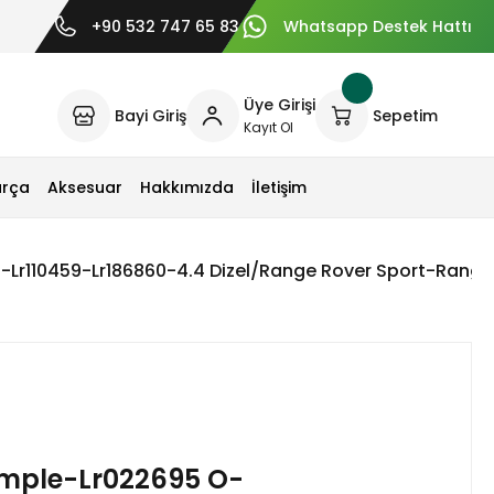
+90 532 747 65 83
Whatsapp Destek Hattı
Üye Girişi
Bayi Giriş
Sepetim
Kayıt Ol
arça
Aksesuar
Hakkımızda
İletişim
Lr110459-Lr186860-4.4 Dizel/Range Rover Sport-Range
mple-Lr022695 O-