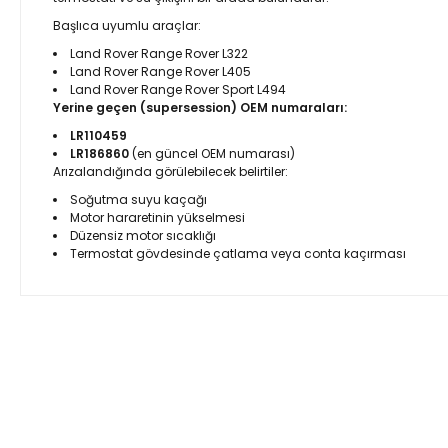
Başlıca uyumlu araçlar:
Land Rover Range Rover L322
Land Rover Range Rover L405
Land Rover Range Rover Sport L494
Yerine geçen (supersession) OEM numaraları:
LR110459
LR186860
(en güncel OEM numarası)
Arızalandığında görülebilecek belirtiler:
Soğutma suyu kaçağı
Motor hararetinin yükselmesi
Düzensiz motor sıcaklığı
Termostat gövdesinde çatlama veya conta kaçırması
Bu ürünün fiyat bilgisi, resim, ürün açıklamalarında ve diğer 
Görüş ve önerileriniz için teşekkür ederiz.
Ürün resmi kalitesiz, bozuk veya görüntülenemiyor.
Ürün açıklamasında eksik bilgiler bulunuyor.