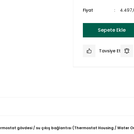
Fiyat
4.497,
Sepete Ekle
Tavsiye Et
ermostat gövdesi / su çıkış bağlantısı (Thermostat Housing / Water O