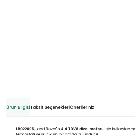
Ürün Bilgisi
Taksit Seçenekleri
Önerileriniz
LR022695
, Land Rover'ın
4.4 TDV8 dizel motoru
için kullanılan
t
termostatı ve su çıkışını bir arada bulundurur.