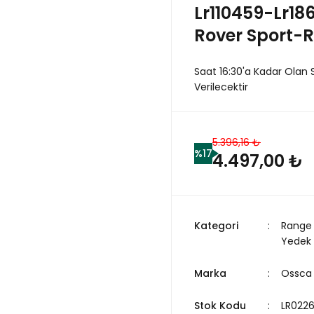
Lr110459-Lr18
Rover Sport-
Saat 16:30'a Kadar Olan 
Verilecektir
5.396,16 ₺
%17
4.497,00 ₺
Kategori
Range 
Yedek
Marka
Ossca
Stok Kodu
LR022