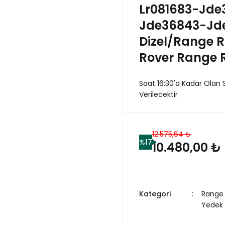
Lr081683-Jd
Jde36843-Jd
Dizel/Range 
Rover Range R
Saat 16:30'a Kadar Olan 
Verilecektir
12.575,64 ₺
%17
10.480,00 ₺
Kategori
Range 
Yedek