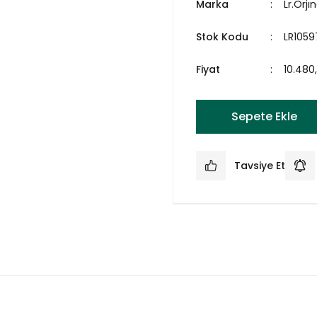
Marka
Lr.Orjın
Stok Kodu
LR105
Fiyat
10.480
Sepete Ekle
Tavsiye Et