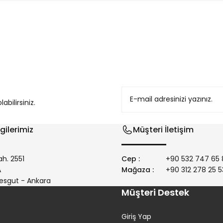
konularda yetersiz gördüğünüz noktaları öneri formunu kullanarak tarafım
bilirsiniz.
gilerimiz
Müşteri İletişim
h. 2551
Cep :
+90 532 747 65 
/A
Mağaza :
+90 312 278 25 5
Gönder
esgut - Ankara
Müşteri Destek
Giriş Yap