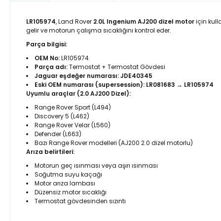
LR105974
, Land Rover
2.0L Ingenium AJ200 dizel motor
için kul
gelir ve motorun çalışma sıcaklığını kontrol eder.
Parça bilgisi:
OEM No:
LR105974
Parça adı:
Termostat + Termostat Gövdesi
Jaguar eşdeğer numarası:
JDE40345
Eski OEM numarası (supersession):
LR081683 → LR105974
Uyumlu araçlar (2.0 AJ200 Dizel):
Range Rover Sport (L494)
Discovery 5 (L462)
Range Rover Velar (L560)
Defender (L663)
Bazı Range Rover modelleri (AJ200 2.0 dizel motorlu)
Arıza belirtileri:
Motorun geç ısınması veya aşırı ısınması
Soğutma suyu kaçağı
Motor arıza lambası
Düzensiz motor sıcaklığı
Termostat gövdesinden sızıntı