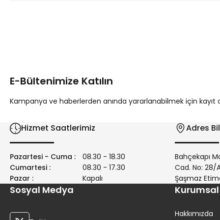
Bu ürünün fiyat bilgisi, resim, ürün açıklamalarında ve diğer 
Görüş ve önerileriniz için teşekkür ederiz.
Ürün resmi kalitesiz, bozuk veya görüntülenemiyor.
Ürün açıklamasında eksik bilgiler bulunuyor.
E-Bültenimize Katılın
Ürün bilgilerinde hatalar bulunuyor.
Ürün fiyatı diğer sitelerden daha pahalı.
Kampanya ve haberlerden anında yararlanabilmek için kayıt ola
Bu ürüne benzer farklı alternatifler olmalı.
Hizmet Saatlerimiz
Adres Bil
Pazartesi - Cuma :
08.30 - 18.30
Bahçekapı Ma
Cumartesi :
08.30 - 17.30
Cad. No: 28
Pazar :
Kapalı
Şaşmaz Etim
Sosyal Medya
Kurumsal
Hakkımızda