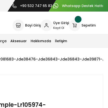
+90 532 747 65 83
Whatsapp Destek Hattı
Üye Girişi
Bayi Giriş
Sepetim
Kayıt Ol
arça
Aksesuar
Hakkımızda
İletişim
r081683-Jde38476-Jde36843-Jde36843-Jde39871-Jde40
mple-Lr105974-