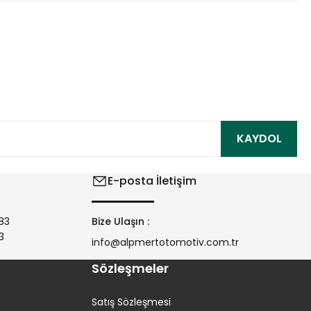
ıza iletebilirsiniz.
KAYDOL
E-posta İletişim
83
Bize Ulaşın :
3
info@alpmertotomotiv.com.tr
Sözleşmeler
Satış Sözleşmesi