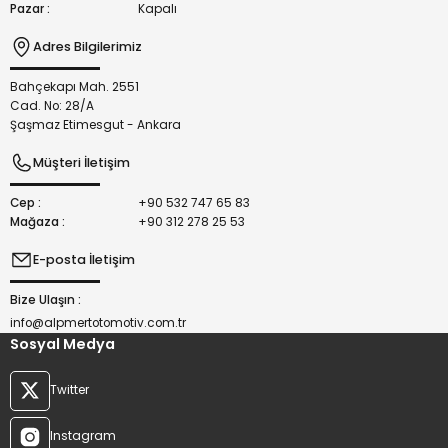
Pazar :
Kapalı
Adres Bilgilerimiz
Bahçekapı Mah. 2551
Gönder
Cad. No: 28/A
Şaşmaz Etimesgut - Ankara
Müşteri İletişim
Cep :
+90 532 747 65 83
Mağaza :
+90 312 278 25 53
E-posta İletişim
Bize Ulaşın :
info@alpmertotomotiv.com.tr
Sosyal Medya
Twitter
Instagram