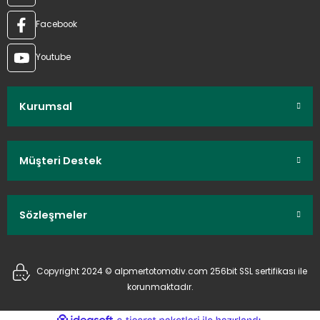
Facebook
Youtube
Kurumsal
Müşteri Destek
Sözleşmeler
Copyright 2024 © alpmertotomotiv.com 256bit SSL sertifikası ile
korunmaktadır.
ideasoft
ile