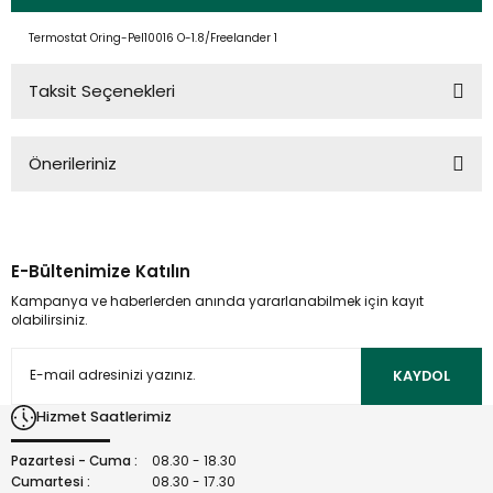
Termostat Oring-Pel10016 O-1.8/Freelander 1
Taksit Seçenekleri
Önerileriniz
Bu ürünün fiyat bilgisi, resim, ürün açıklamalarında ve diğer
konularda yetersiz gördüğünüz noktaları öneri formunu
kullanarak tarafımıza iletebilirsiniz.
E-Bültenimize Katılın
Görüş ve önerileriniz için teşekkür ederiz.
Kampanya ve haberlerden anında yararlanabilmek için kayıt
olabilirsiniz.
Ürün resmi kalitesiz, bozuk veya görüntülenemiyor.
Ürün açıklamasında eksik bilgiler bulunuyor.
KAYDOL
Ürün bilgilerinde hatalar bulunuyor.
Hizmet Saatlerimiz
Ürün fiyatı diğer sitelerden daha pahalı.
Bu ürüne benzer farklı alternatifler olmalı.
Pazartesi - Cuma :
08.30 - 18.30
Cumartesi :
08.30 - 17.30