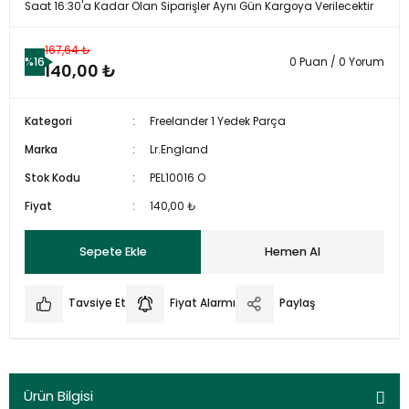
Saat 16:30'a Kadar Olan Siparişler Aynı Gün Kargoya Verilecektir
167,64 ₺
%16
0 Puan / 0 Yorum
140,00 ₺
Kategori
Freelander 1 Yedek Parça
Marka
Lr.England
Stok Kodu
PEL10016 O
Fiyat
140,00 ₺
Sepete Ekle
Hemen Al
Tavsiye Et
Fiyat Alarmı
Paylaş
Ürün Bilgisi