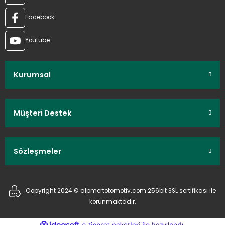
Facebook
Youtube
Kurumsal
Müşteri Destek
Sözleşmeler
Copyright 2024 © alpmertotomotiv.com 256bit SSL sertifikası ile
korunmaktadır.
ideasoft
ile