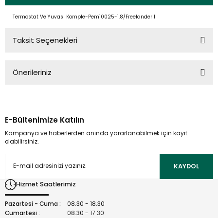
Termostat Ve Yuvası Komple-Pem10025-1.8/Freelander 1
Taksit Seçenekleri
Önerileriniz
Bu ürünün fiyat bilgisi, resim, ürün açıklamalarında ve diğer
konularda yetersiz gördüğünüz noktaları öneri formunu
kullanarak tarafımıza iletebilirsiniz.
E-Bültenimize Katılın
Görüş ve önerileriniz için teşekkür ederiz.
Kampanya ve haberlerden anında yararlanabilmek için kayıt
olabilirsiniz.
Ürün resmi kalitesiz, bozuk veya görüntülenemiyor.
Ürün açıklamasında eksik bilgiler bulunuyor.
KAYDOL
Ürün bilgilerinde hatalar bulunuyor.
Hizmet Saatlerimiz
Ürün fiyatı diğer sitelerden daha pahalı.
Bu ürüne benzer farklı alternatifler olmalı.
Pazartesi - Cuma :
08.30 - 18.30
Cumartesi :
08.30 - 17.30