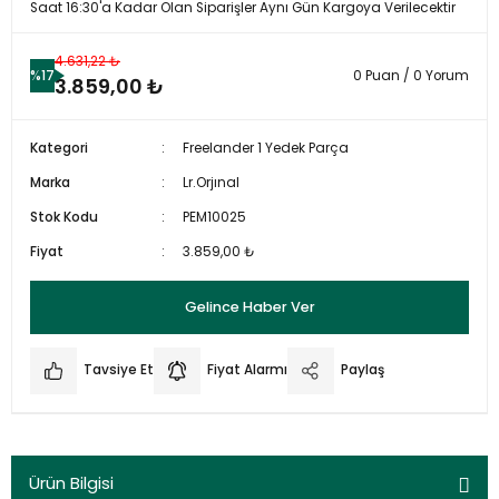
Saat 16:30'a Kadar Olan Siparişler Aynı Gün Kargoya Verilecektir
4.631,22 ₺
%17
0 Puan / 0 Yorum
3.859,00 ₺
Kategori
Freelander 1 Yedek Parça
Marka
Lr.Orjınal
Stok Kodu
PEM10025
Fiyat
3.859,00 ₺
Gelince Haber Ver
Tavsiye Et
Fiyat Alarmı
Paylaş
Ürün Bilgisi