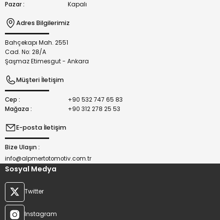
Pazar :
Kapalı
Adres Bilgilerimiz
Bahçekapı Mah. 2551
Gönder
Cad. No: 28/A
Şaşmaz Etimesgut - Ankara
Müşteri İletişim
Cep :
+90 532 747 65 83
Mağaza :
+90 312 278 25 53
E-posta İletişim
Bize Ulaşın :
info@alpmertotomotiv.com.tr
Sosyal Medya
Twitter
Instagram