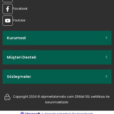
Facebook
Youtube
Kurumsal
Müşteri Destek
Sözleşmeler
Copyright 2024 © alpmertotomotiv.com 256bit SSL sertifikası ile
korunmaktadır.
ideasoft
ile