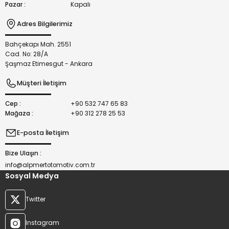
Pazar :
Kapalı
Adres Bilgilerimiz
Bahçekapı Mah. 2551
Gönder
Cad. No: 28/A
Şaşmaz Etimesgut - Ankara
Müşteri İletişim
Cep :
+90 532 747 65 83
Mağaza :
+90 312 278 25 53
E-posta İletişim
Bize Ulaşın :
info@alpmertotomotiv.com.tr
Sosyal Medya
Twitter
Instagram