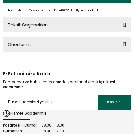
Termostat Ve Yuvası Komple-Pem10025 E-1.8/Freelander 1
Taksit Seçenekleri
Önerileriniz
Bu ürünün fiyat bilgisi, resim, ürün açıklamalarında ve diğer
konularda yetersiz gördüğünüz noktaları öneri formunu
kullanarak tarafımıza iletebilirsiniz.
E-Bültenimize Katılın
Görüş ve önerileriniz için teşekkür ederiz.
Kampanya ve haberlerden anında yararlanabilmek için kayıt
olabilirsiniz.
Ürün resmi kalitesiz, bozuk veya görüntülenemiyor.
Ürün açıklamasında eksik bilgiler bulunuyor.
KAYDOL
Ürün bilgilerinde hatalar bulunuyor.
Hizmet Saatlerimiz
Ürün fiyatı diğer sitelerden daha pahalı.
Bu ürüne benzer farklı alternatifler olmalı.
Pazartesi - Cuma :
08.30 - 18.30
Cumartesi :
08.30 - 17.30