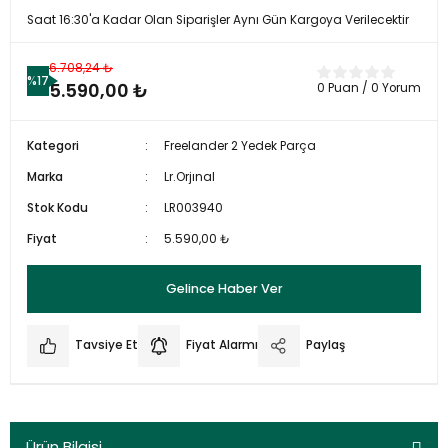
Saat 16:30'a Kadar Olan Siparişler Aynı Gün Kargoya Verilecektir
6.708,24 ₺
%17
5.590,00 ₺
0 Puan / 0 Yorum
Kategori
Freelander 2 Yedek Parça
Marka
Lr.Orjınal
Stok Kodu
LR003940
Fiyat
5.590,00 ₺
Gelince Haber Ver
Tavsiye Et
Fiyat Alarmı
Paylaş
Ürün Bilgisi