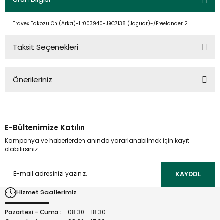
Traves Takozu Ön (Arka)-Lr003940-J9C7138 (Jaguar)-/Freelander 2
Taksit Seçenekleri
Önerileriniz
Bu ürünün fiyat bilgisi, resim, ürün açıklamalarında ve diğer
konularda yetersiz gördüğünüz noktaları öneri formunu
kullanarak tarafımıza iletebilirsiniz.
E-Bültenimize Katılın
Görüş ve önerileriniz için teşekkür ederiz.
Kampanya ve haberlerden anında yararlanabilmek için kayıt
olabilirsiniz.
Ürün resmi kalitesiz, bozuk veya görüntülenemiyor.
Ürün açıklamasında eksik bilgiler bulunuyor.
KAYDOL
Ürün bilgilerinde hatalar bulunuyor.
Hizmet Saatlerimiz
Ürün fiyatı diğer sitelerden daha pahalı.
Bu ürüne benzer farklı alternatifler olmalı.
Pazartesi - Cuma :
08.30 - 18.30