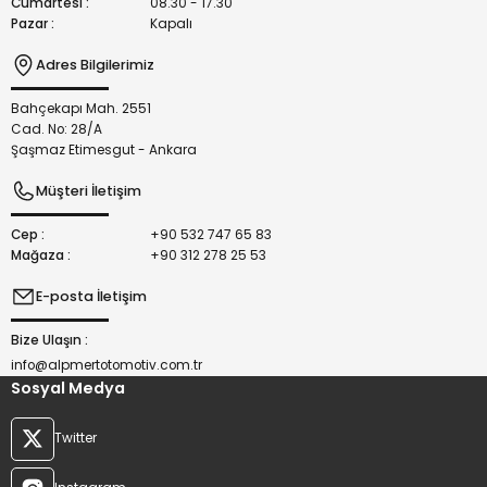
Cumartesi :
08.30 - 17.30
Pazar :
Kapalı
Adres Bilgilerimiz
Bahçekapı Mah. 2551
Gönder
Cad. No: 28/A
Şaşmaz Etimesgut - Ankara
Müşteri İletişim
Cep :
+90 532 747 65 83
Mağaza :
+90 312 278 25 53
E-posta İletişim
Bize Ulaşın :
info@alpmertotomotiv.com.tr
Sosyal Medya
Twitter