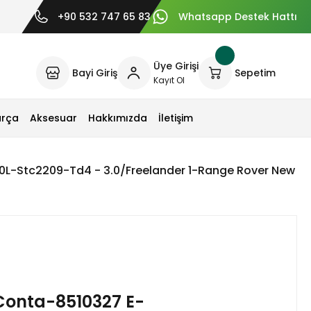
+90 532 747 65 83
Whatsapp Destek Hattı
Üye Girişi
Bayi Giriş
Sepetim
Kayıt Ol
arça
Aksesuar
Hakkımızda
İletişim
0L-Stc2209-Td4 - 3.0/Freelander 1-Range Rover New 2
Conta-8510327 E-