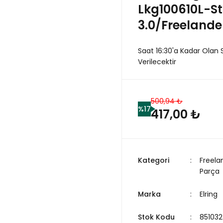
Lkg100610L-S
3.0/Freelande
Saat 16:30'a Kadar Olan 
Verilecektir
500,94 ₺
%17
417,00 ₺
Kategori
Freela
Parça
Marka
Elring
Stok Kodu
851032