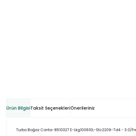
Ürün Bilgisi
Taksit Seçenekleri
Önerileriniz
Turbo Boğaz Conta-8510327 E-Lkg100610L-Stc2209-Td4 - 3.0/Fr