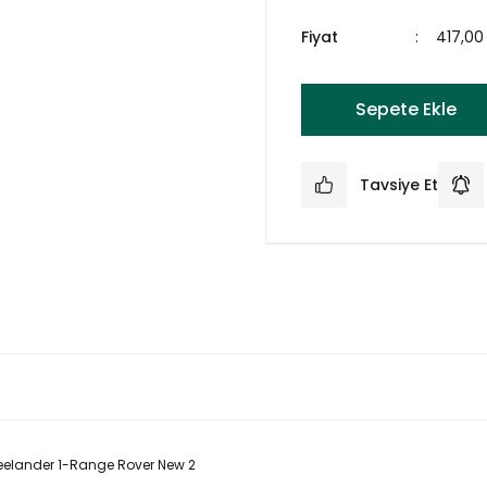
Fiyat
417,00
Sepete Ekle
Tavsiye Et
eelander 1-Range Rover New 2