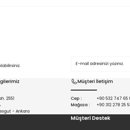
konularda yetersiz gördüğünüz noktaları öneri formunu kullanarak tarafım
bilirsiniz.
gilerimiz
Müşteri İletişim
h. 2551
Cep :
+90 532 747 65 
/A
Mağaza :
+90 312 278 25 5
Gönder
esgut - Ankara
Müşteri Destek