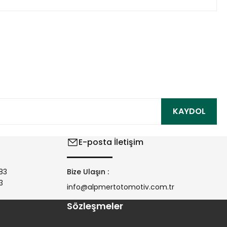
ıza iletebilirsiniz.
KAYDOL
E-posta İletişim
83
Bize Ulaşın :
3
info@alpmertotomotiv.com.tr
Sözleşmeler