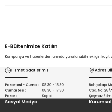
Bu ürünün fiyat bilgisi, resim, ürün açıklamalarında ve diğer 
Görüş ve önerileriniz için teşekkür ederiz.
Ürün resmi kalitesiz, bozuk veya görüntülenemiyor.
Ürün açıklamasında eksik bilgiler bulunuyor.
E-Bültenimize Katılın
Ürün bilgilerinde hatalar bulunuyor.
Ürün fiyatı diğer sitelerden daha pahalı.
Kampanya ve haberlerden anında yararlanabilmek için kayıt ola
Bu ürüne benzer farklı alternatifler olmalı.
Hizmet Saatlerimiz
Adres Bil
Pazartesi - Cuma :
08.30 - 18.30
Bahçekapı Ma
Cumartesi :
08.30 - 17.30
Cad. No: 28
Pazar :
Kapalı
Şaşmaz Etim
Sosyal Medya
Kurumsal