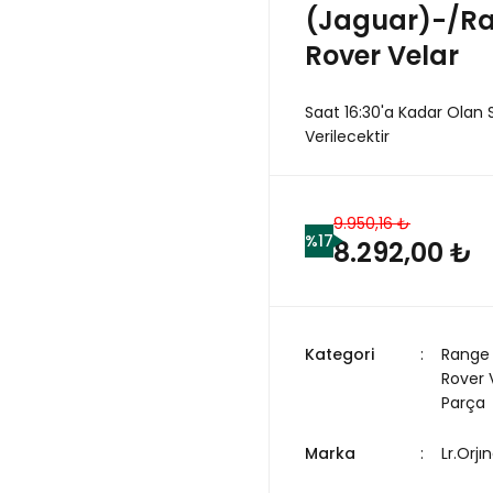
(Jaguar)-/Ra
Rover Velar
Saat 16:30'a Kadar Olan 
Verilecektir
9.950,16 ₺
%17
8.292,00 ₺
Kategori
Range
Rover 
Parça
Marka
Lr.Orjın