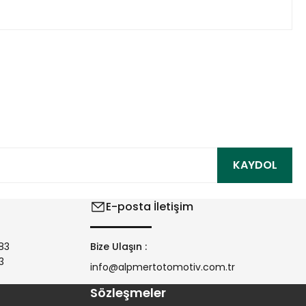
ıza iletebilirsiniz.
KAYDOL
E-posta İletişim
83
Bize Ulaşın :
3
info@alpmertotomotiv.com.tr
Sözleşmeler