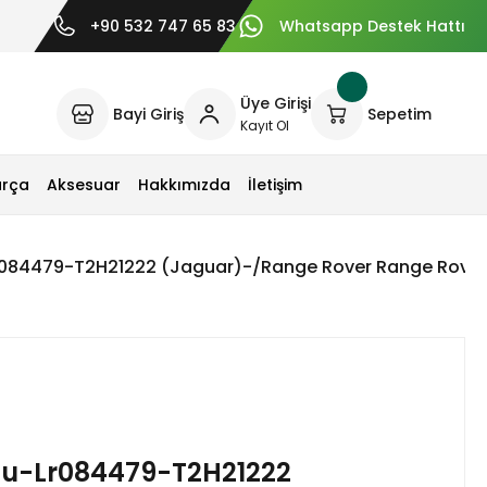
+90 532 747 65 83
Whatsapp Destek Hattı
Üye Girişi
Bayi Giriş
Sepetim
Kayıt Ol
arça
Aksesuar
Hakkımızda
İletişim
084479-T2H21222 (Jaguar)-/Range Rover Range Rover
u-Lr084479-T2H21222