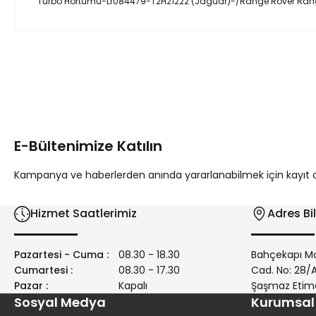
Turbo Hortumu-Lr084479-T2H21222 (Jaguar)-/Range Rover Rang
Bu ürünün fiyat bilgisi, resim, ürün açıklamalarında ve diğer 
Görüş ve önerileriniz için teşekkür ederiz.
Ürün resmi kalitesiz, bozuk veya görüntülenemiyor.
Ürün açıklamasında eksik bilgiler bulunuyor.
E-Bültenimize Katılın
Ürün bilgilerinde hatalar bulunuyor.
Ürün fiyatı diğer sitelerden daha pahalı.
Kampanya ve haberlerden anında yararlanabilmek için kayıt ola
Bu ürüne benzer farklı alternatifler olmalı.
Hizmet Saatlerimiz
Adres Bil
Pazartesi - Cuma :
08.30 - 18.30
Bahçekapı Ma
Cumartesi :
08.30 - 17.30
Cad. No: 28
Pazar :
Kapalı
Şaşmaz Etim
Sosyal Medya
Kurumsal