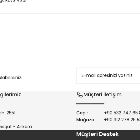
e Rover Velar
konularda yetersiz gördüğünüz noktaları öneri formunu kullanarak tarafım
bilirsiniz.
gilerimiz
Müşteri İletişim
h. 2551
Cep :
+90 532 747 65 
/A
Mağaza :
+90 312 278 25 5
Gönder
esgut - Ankara
Müşteri Destek