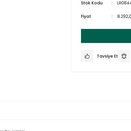
Stok Kodu
LR084
Fiyat
8.292,
Tavsiye Et