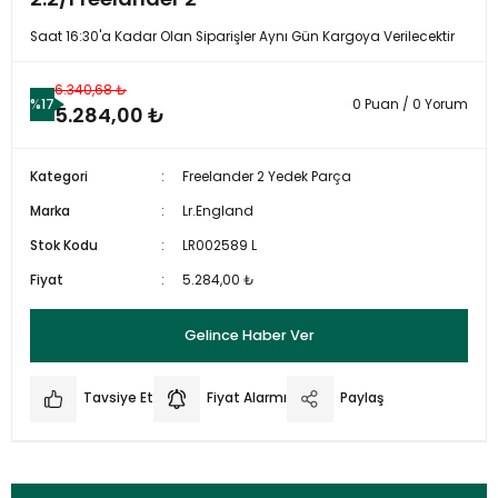
Saat 16:30'a Kadar Olan Siparişler Aynı Gün Kargoya Verilecektir
6.340,68 ₺
%17
0 Puan / 0 Yorum
5.284,00 ₺
Kategori
Freelander 2 Yedek Parça
Marka
Lr.England
Stok Kodu
LR002589 L
Fiyat
5.284,00 ₺
Gelince Haber Ver
Tavsiye Et
Fiyat Alarmı
Paylaş