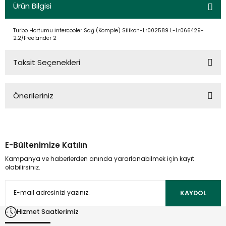
Ürün Bilgisi
Turbo Hortumu İntercooler Sağ (Komple) Silikon-Lr002589 L-Lr066429-
2.2/Freelander 2
Taksit Seçenekleri
Önerileriniz
Bu ürünün fiyat bilgisi, resim, ürün açıklamalarında ve diğer
konularda yetersiz gördüğünüz noktaları öneri formunu
kullanarak tarafımıza iletebilirsiniz.
E-Bültenimize Katılın
Görüş ve önerileriniz için teşekkür ederiz.
Kampanya ve haberlerden anında yararlanabilmek için kayıt
olabilirsiniz.
Ürün resmi kalitesiz, bozuk veya görüntülenemiyor.
Ürün açıklamasında eksik bilgiler bulunuyor.
KAYDOL
Ürün bilgilerinde hatalar bulunuyor.
Hizmet Saatlerimiz
Ürün fiyatı diğer sitelerden daha pahalı.