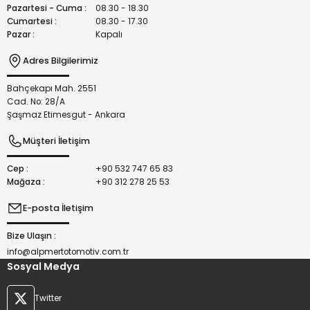
Bu ürüne benzer farklı alternatifler olmalı.
Pazartesi - Cuma :
08.30 - 18.30
Cumartesi :
08.30 - 17.30
Pazar :
Kapalı
Adres Bilgilerimiz
Bahçekapı Mah. 2551
Gönder
Cad. No: 28/A
Şaşmaz Etimesgut - Ankara
Müşteri İletişim
Cep :
+90 532 747 65 83
Mağaza :
+90 312 278 25 53
E-posta İletişim
Bize Ulaşın :
info@alpmertotomotiv.com.tr
Sosyal Medya
Twitter