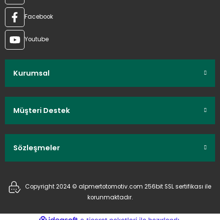
Facebook
Youtube
Kurumsal
Müşteri Destek
Sözleşmeler
Copyright 2024 © alpmertotomotiv.com 256bit SSL sertifikası ile
korunmaktadır.
ideasoft
ile