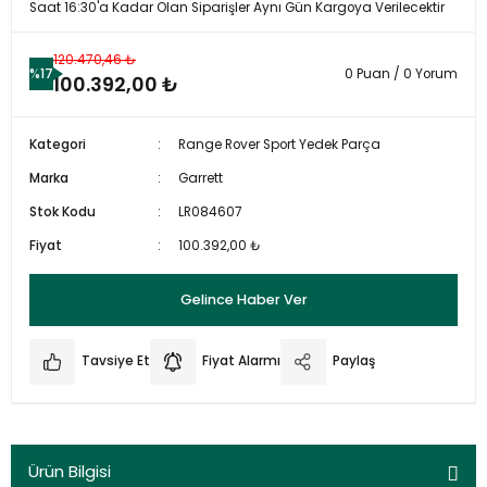
Saat 16:30'a Kadar Olan Siparişler Aynı Gün Kargoya Verilecektir
120.470,46 ₺
%17
0 Puan / 0 Yorum
100.392,00 ₺
Kategori
Range Rover Sport Yedek Parça
Marka
Garrett
Stok Kodu
LR084607
Fiyat
100.392,00 ₺
Gelince Haber Ver
Tavsiye Et
Fiyat Alarmı
Paylaş
Ürün Bilgisi