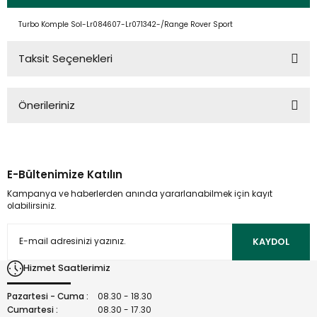
Turbo Komple Sol-Lr084607-Lr071342-/Range Rover Sport
Taksit Seçenekleri
Önerileriniz
Bu ürünün fiyat bilgisi, resim, ürün açıklamalarında ve diğer
konularda yetersiz gördüğünüz noktaları öneri formunu
kullanarak tarafımıza iletebilirsiniz.
E-Bültenimize Katılın
Görüş ve önerileriniz için teşekkür ederiz.
Kampanya ve haberlerden anında yararlanabilmek için kayıt
olabilirsiniz.
Ürün resmi kalitesiz, bozuk veya görüntülenemiyor.
Ürün açıklamasında eksik bilgiler bulunuyor.
KAYDOL
Ürün bilgilerinde hatalar bulunuyor.
Hizmet Saatlerimiz
Ürün fiyatı diğer sitelerden daha pahalı.
Bu ürüne benzer farklı alternatifler olmalı.
Pazartesi - Cuma :
08.30 - 18.30
Cumartesi :
08.30 - 17.30