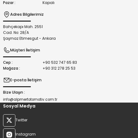
Pazar :
Kapalı
Adres Bilgilerimiz
Bahçekapı Mah. 2551
Gönder
Cad. No: 28/A
Şaşmaz Etimesgut - Ankara
Müşteri İletişim
Cep :
+90 532 747 65 83
Mağaza :
+90 312 278 25 53
E-posta İletişim
Bize Ulaşın :
info@alpmertotomotiv.com.tr
Sosyal Medya
Twitter
Instagram