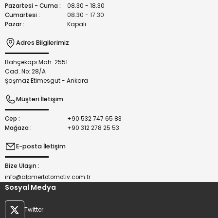
Bu ürüne benzer farklı alternatifler olmalı.
Pazartesi - Cuma :
08.30 - 18.30
Cumartesi :
08.30 - 17.30
Pazar :
Kapalı
Adres Bilgilerimiz
Bahçekapı Mah. 2551
Gönder
Cad. No: 28/A
Şaşmaz Etimesgut - Ankara
Müşteri İletişim
Cep :
+90 532 747 65 83
Mağaza :
+90 312 278 25 53
E-posta İletişim
Bize Ulaşın :
info@alpmertotomotiv.com.tr
Sosyal Medya
Twitter