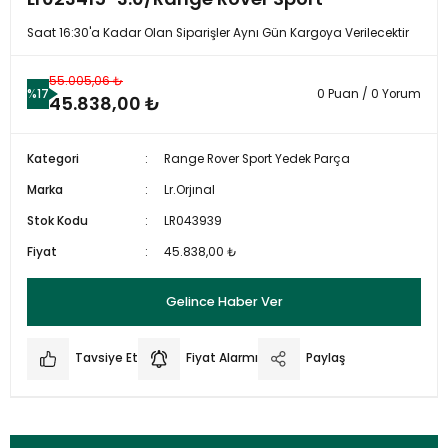
Saat 16:30'a Kadar Olan Siparişler Aynı Gün Kargoya Verilecektir
55.005,06 ₺
%17
0 Puan / 0 Yorum
45.838,00 ₺
Kategori
Range Rover Sport Yedek Parça
Marka
Lr.Orjınal
Stok Kodu
LR043939
Fiyat
45.838,00 ₺
Gelince Haber Ver
Tavsiye Et
Fiyat Alarmı
Paylaş