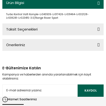
Ürün Bilgisi
Turbo Kontrol Valfi Komple-Lr043939-Lr017426-Lr031464-Lr032128-
Lr038281-Lr023415-3.0/Range Rover Sport
Taksit Seçenekleri
Önerileriniz
Bu ürünün fiyat bilgisi, resim, ürün açıklamalarında ve diğer
konularda yetersiz gördüğünüz noktaları öneri formunu
kullanarak tarafımıza iletebilirsiniz.
E-Bültenimize Katılın
Görüş ve önerileriniz için teşekkür ederiz.
Kampanya ve haberlerden anında yararlanabilmek için kayıt
olabilirsiniz.
Ürün resmi kalitesiz, bozuk veya görüntülenemiyor.
Ürün açıklamasında eksik bilgiler bulunuyor.
KAYDOL
Ürün bilgilerinde hatalar bulunuyor.
Hizmet Saatlerimiz
Ürün fiyatı diğer sitelerden daha pahalı.