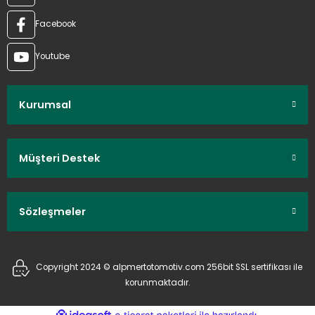
Facebook
Youtube
Kurumsal
Müşteri Destek
Sözleşmeler
Copyright 2024 © alpmertotomotiv.com 256bit SSL sertifikası ile
korunmaktadır.
ideasoft
ile