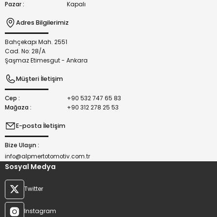
Pazar :
Kapalı
Adres Bilgilerimiz
Bahçekapı Mah. 2551
Gönder
Cad. No: 28/A
Şaşmaz Etimesgut - Ankara
Müşteri İletişim
Cep :
+90 532 747 65 83
Mağaza :
+90 312 278 25 53
E-posta İletişim
Bize Ulaşın :
info@alpmertotomotiv.com.tr
Sosyal Medya
Twitter
Instagram