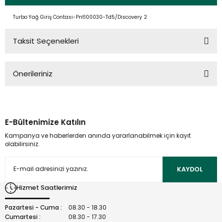
Turbo Yağ Giriş Contası-Pnt100030-Td5/Discovery 2
Taksit Seçenekleri
Önerileriniz
Bu ürünün fiyat bilgisi, resim, ürün açıklamalarında ve diğer
konularda yetersiz gördüğünüz noktaları öneri formunu
kullanarak tarafımıza iletebilirsiniz.
E-Bültenimize Katılın
Görüş ve önerileriniz için teşekkür ederiz.
Kampanya ve haberlerden anında yararlanabilmek için kayıt
olabilirsiniz.
Ürün resmi kalitesiz, bozuk veya görüntülenemiyor.
Ürün açıklamasında eksik bilgiler bulunuyor.
KAYDOL
Ürün bilgilerinde hatalar bulunuyor.
Hizmet Saatlerimiz
Ürün fiyatı diğer sitelerden daha pahalı.
Bu ürüne benzer farklı alternatifler olmalı.
Pazartesi - Cuma :
08.30 - 18.30
Cumartesi :
08.30 - 17.30