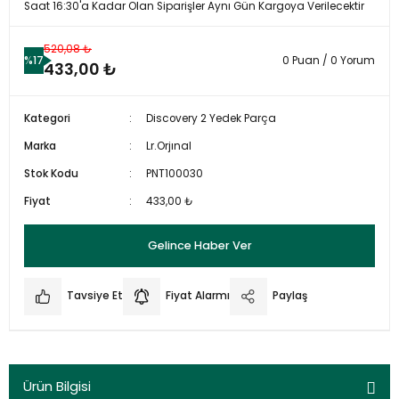
Saat 16:30'a Kadar Olan Siparişler Aynı Gün Kargoya Verilecektir
520,08 ₺
%17
0 Puan / 0 Yorum
433,00 ₺
Kategori
Discovery 2 Yedek Parça
Marka
Lr.Orjınal
Stok Kodu
PNT100030
Fiyat
433,00 ₺
Gelince Haber Ver
Tavsiye Et
Fiyat Alarmı
Paylaş
Ürün Bilgisi