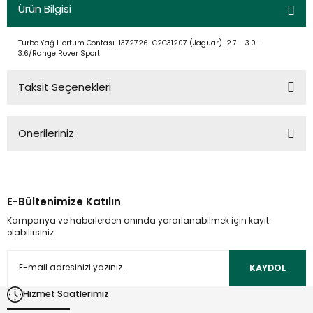
Ürün Bilgisi
Turbo Yağ Hortum Contası-1372726-C2C31207 (Jaguar)-2.7 - 3.0 -
3.6/Range Rover Sport
Taksit Seçenekleri
Önerileriniz
Bu ürünün fiyat bilgisi, resim, ürün açıklamalarında ve diğer
konularda yetersiz gördüğünüz noktaları öneri formunu
kullanarak tarafımıza iletebilirsiniz.
E-Bültenimize Katılın
Görüş ve önerileriniz için teşekkür ederiz.
Kampanya ve haberlerden anında yararlanabilmek için kayıt
olabilirsiniz.
Ürün resmi kalitesiz, bozuk veya görüntülenemiyor.
Ürün açıklamasında eksik bilgiler bulunuyor.
KAYDOL
Ürün bilgilerinde hatalar bulunuyor.
Hizmet Saatlerimiz
Ürün fiyatı diğer sitelerden daha pahalı.