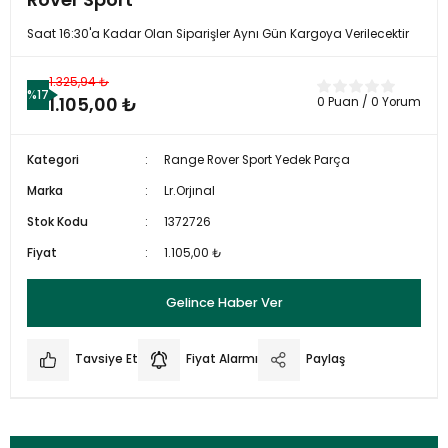
Saat 16:30'a Kadar Olan Siparişler Aynı Gün Kargoya Verilecektir
1.325,94 ₺
%17
1.105,00 ₺
0 Puan / 0 Yorum
Kategori
Range Rover Sport Yedek Parça
Marka
Lr.Orjınal
Stok Kodu
1372726
Fiyat
1.105,00 ₺
Gelince Haber Ver
Tavsiye Et
Fiyat Alarmı
Paylaş