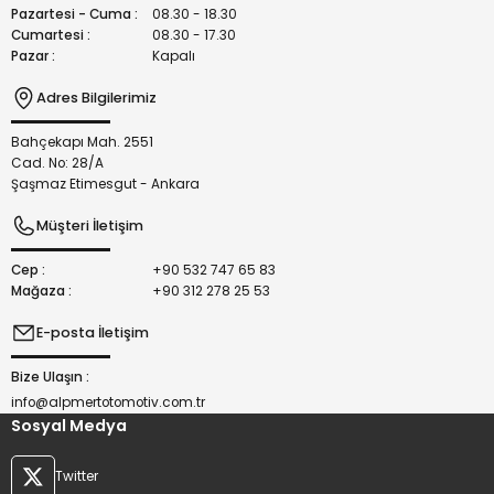
Bu ürüne benzer farklı alternatifler olmalı.
Pazartesi - Cuma :
08.30 - 18.30
Cumartesi :
08.30 - 17.30
Pazar :
Kapalı
Adres Bilgilerimiz
Bahçekapı Mah. 2551
Gönder
Cad. No: 28/A
Şaşmaz Etimesgut - Ankara
Müşteri İletişim
Cep :
+90 532 747 65 83
Mağaza :
+90 312 278 25 53
E-posta İletişim
Bize Ulaşın :
info@alpmertotomotiv.com.tr
Sosyal Medya
Twitter