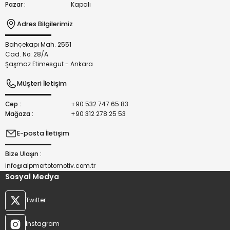
Pazar :
Kapalı
Adres Bilgilerimiz
Bahçekapı Mah. 2551
Gönder
Cad. No: 28/A
Şaşmaz Etimesgut - Ankara
Müşteri İletişim
Cep :
+90 532 747 65 83
Mağaza :
+90 312 278 25 53
E-posta İletişim
Bize Ulaşın :
info@alpmertotomotiv.com.tr
Sosyal Medya
Twitter
Instagram