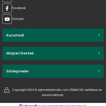
Facebook
Youtube
Kurumsal
Müşteri Destek
Sözleşmeler
Copyright 2024 © alpmertotomotiv.com 256bit SSL sertifikası ile
korunmaktadır.
ideasoft
ile