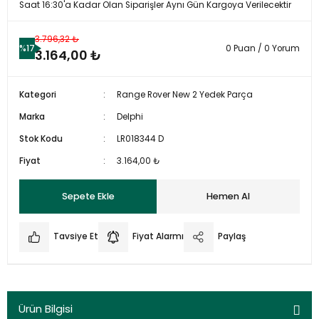
Saat 16:30'a Kadar Olan Siparişler Aynı Gün Kargoya Verilecektir
3.796,32 ₺
%17
0 Puan / 0 Yorum
3.164,00 ₺
Kategori
Range Rover New 2 Yedek Parça
Marka
Delphi
Stok Kodu
LR018344 D
Fiyat
3.164,00 ₺
Sepete Ekle
Hemen Al
Tavsiye Et
Fiyat Alarmı
Paylaş
Ürün Bilgisi