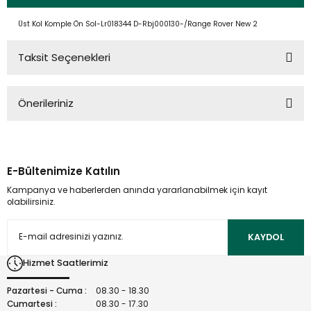
Üst Kol Komple Ön Sol-Lr018344 D-Rbj000130-/Range Rover New 2
Taksit Seçenekleri
Önerileriniz
Bu ürünün fiyat bilgisi, resim, ürün açıklamalarında ve diğer
konularda yetersiz gördüğünüz noktaları öneri formunu
kullanarak tarafımıza iletebilirsiniz.
E-Bültenimize Katılın
Görüş ve önerileriniz için teşekkür ederiz.
Kampanya ve haberlerden anında yararlanabilmek için kayıt
olabilirsiniz.
Ürün resmi kalitesiz, bozuk veya görüntülenemiyor.
Ürün açıklamasında eksik bilgiler bulunuyor.
KAYDOL
Ürün bilgilerinde hatalar bulunuyor.
Hizmet Saatlerimiz
Ürün fiyatı diğer sitelerden daha pahalı.
Bu ürüne benzer farklı alternatifler olmalı.
Pazartesi - Cuma :
08.30 - 18.30
Cumartesi :
08.30 - 17.30