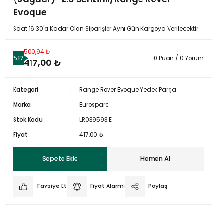
Evoque
Saat 16:30'a Kadar Olan Siparişler Aynı Gün Kargoya Verilecektir
500,94 ₺
%17
0 Puan / 0 Yorum
417,00 ₺
Kategori
Range Rover Evoque Yedek Parça
Marka
Eurospare
Stok Kodu
LR039593 E
Fiyat
417,00 ₺
Sepete Ekle
Hemen Al
Tavsiye Et
Fiyat Alarmı
Paylaş