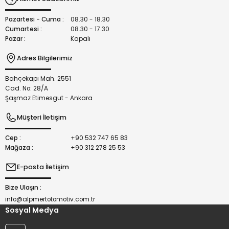
Ürün fiyatı diğer sitelerden daha pahalı.
Bu ürüne benzer farklı alternatifler olmalı.
Pazartesi - Cuma :
08.30 - 18.30
Cumartesi :
08.30 - 17.30
Pazar :
Kapalı
Adres Bilgilerimiz
Bahçekapı Mah. 2551
Gönder
Cad. No: 28/A
Şaşmaz Etimesgut - Ankara
Müşteri İletişim
Cep :
+90 532 747 65 83
Mağaza :
+90 312 278 25 53
E-posta İletişim
Bize Ulaşın :
info@alpmertotomotiv.com.tr
Sosyal Medya