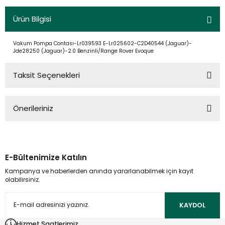
Ürün Bilgisi
Vakum Pompa Contası-Lr039593 E-Lr025602-C2D40544 (Jaguar)-
Jde28250 (Jaguar)-2.0 Benzinli/Range Rover Evoque
Taksit Seçenekleri
Önerileriniz
Bu ürünün fiyat bilgisi, resim, ürün açıklamalarında ve diğer
konularda yetersiz gördüğünüz noktaları öneri formunu
kullanarak tarafımıza iletebilirsiniz.
E-Bültenimize Katılın
Görüş ve önerileriniz için teşekkür ederiz.
Kampanya ve haberlerden anında yararlanabilmek için kayıt
olabilirsiniz.
Ürün resmi kalitesiz, bozuk veya görüntülenemiyor.
Ürün açıklamasında eksik bilgiler bulunuyor.
KAYDOL
Ürün bilgilerinde hatalar bulunuyor.
Hizmet Saatlerimiz