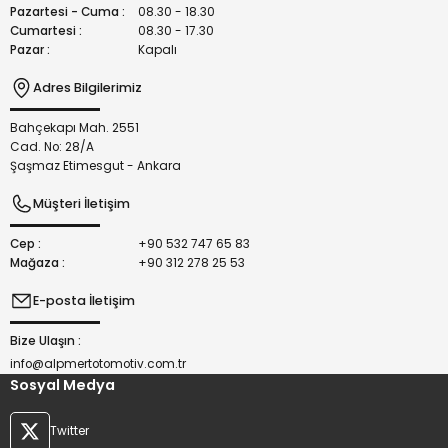
Bu ürüne benzer farklı alternatifler olmalı.
Pazartesi - Cuma :
08.30 - 18.30
Cumartesi :
08.30 - 17.30
Pazar :
Kapalı
Adres Bilgilerimiz
Bahçekapı Mah. 2551
Gönder
Cad. No: 28/A
Şaşmaz Etimesgut - Ankara
Müşteri İletişim
Cep :
+90 532 747 65 83
Mağaza :
+90 312 278 25 53
E-posta İletişim
Bize Ulaşın :
info@alpmertotomotiv.com.tr
Sosyal Medya
Twitter