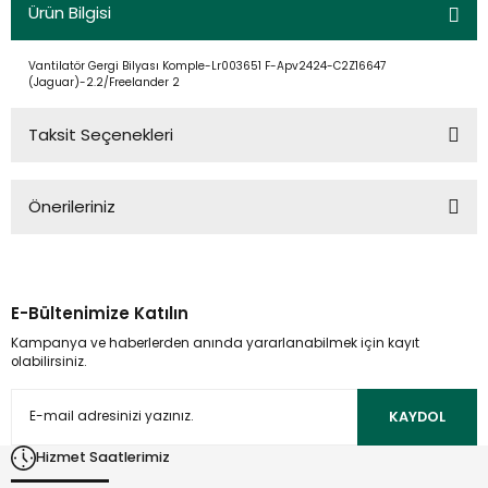
Ürün Bilgisi
Vantilatör Gergi Bilyası Komple-Lr003651 F-Apv2424-C2Z16647
(Jaguar)-2.2/Freelander 2
Taksit Seçenekleri
Önerileriniz
Bu ürünün fiyat bilgisi, resim, ürün açıklamalarında ve diğer
konularda yetersiz gördüğünüz noktaları öneri formunu
kullanarak tarafımıza iletebilirsiniz.
E-Bültenimize Katılın
Görüş ve önerileriniz için teşekkür ederiz.
Kampanya ve haberlerden anında yararlanabilmek için kayıt
olabilirsiniz.
Ürün resmi kalitesiz, bozuk veya görüntülenemiyor.
Ürün açıklamasında eksik bilgiler bulunuyor.
KAYDOL
Ürün bilgilerinde hatalar bulunuyor.
Hizmet Saatlerimiz
Ürün fiyatı diğer sitelerden daha pahalı.