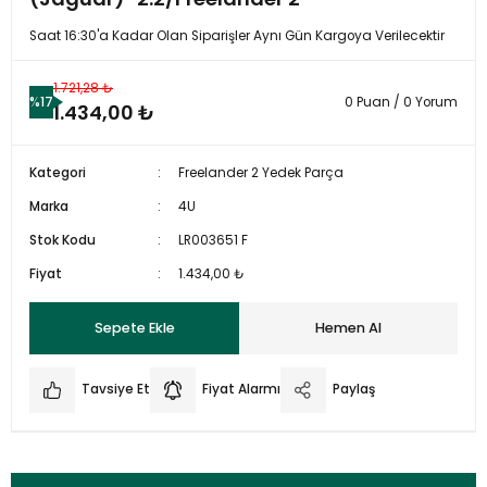
Saat 16:30'a Kadar Olan Siparişler Aynı Gün Kargoya Verilecektir
1.721,28 ₺
%17
0 Puan / 0 Yorum
1.434,00 ₺
Kategori
Freelander 2 Yedek Parça
Marka
4U
Stok Kodu
LR003651 F
Fiyat
1.434,00 ₺
Sepete Ekle
Hemen Al
Tavsiye Et
Fiyat Alarmı
Paylaş