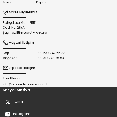
Pazar :
Kapalı
Adres Bilgilerimiz
Bahçekapı Mah. 2551
Gönder
Cad. No: 28/A
Şaşmaz Etimesgut - Ankara
Müşteri İletişim
Cep :
+90 532 747 65 83
Mağaza :
+90 312 278 25 53
E-posta İletişim
Bize Ulaşın :
info@alpmertotomotiv.com.tr
Sosyal Medya
Twitter
Instagram