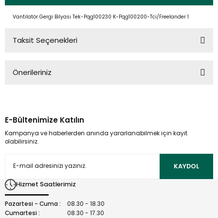
Vantilatör Gergi Bilyası Tek-Pqg100230 K-Pqg100200-Tci/Freelander 1
Taksit Seçenekleri
Önerileriniz
Bu ürünün fiyat bilgisi, resim, ürün açıklamalarında ve diğer
konularda yetersiz gördüğünüz noktaları öneri formunu
kullanarak tarafımıza iletebilirsiniz.
E-Bültenimize Katılın
Görüş ve önerileriniz için teşekkür ederiz.
Kampanya ve haberlerden anında yararlanabilmek için kayıt
olabilirsiniz.
Ürün resmi kalitesiz, bozuk veya görüntülenemiyor.
Ürün açıklamasında eksik bilgiler bulunuyor.
KAYDOL
Ürün bilgilerinde hatalar bulunuyor.
Hizmet Saatlerimiz
Ürün fiyatı diğer sitelerden daha pahalı.
Bu ürüne benzer farklı alternatifler olmalı.
Pazartesi - Cuma :
08.30 - 18.30
Cumartesi :
08.30 - 17.30