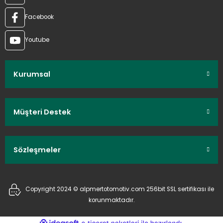
Facebook
Youtube
Kurumsal
Müşteri Destek
Sözleşmeler
Copyright 2024 © alpmertotomotiv.com 256bit SSL sertifikası ile
korunmaktadır.
ideasoft
ile