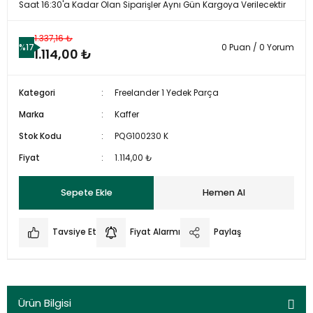
Saat 16:30'a Kadar Olan Siparişler Aynı Gün Kargoya Verilecektir
1.337,16 ₺
%17
0 Puan / 0 Yorum
1.114,00 ₺
Kategori
Freelander 1 Yedek Parça
Marka
Kaffer
Stok Kodu
PQG100230 K
Fiyat
1.114,00 ₺
Sepete Ekle
Hemen Al
Tavsiye Et
Fiyat Alarmı
Paylaş
Ürün Bilgisi