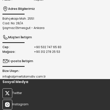
Adres Bilgilerimiz
Bahçekapı Mah. 2551
Gönder
Cad. No: 28/A
Şaşmaz Etimesgut - Ankara
Müşteri İletişim
Cep :
+90 532 747 65 83
Mağaza :
+90 312 278 25 53
E-posta İletişim
Bize Ulaşın :
info@alpmertotomotiv.com.tr
Sosyal Medya
Twitter
Instagram