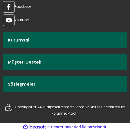
Facebook
Youtube
Kurumsal
Müşteri Destek
Sözleşmeler
Copyright 2024 © alpmertotomotiv.com 256bit SSL sertifikası ile
korunmaktadır.
ideasoft
ile
e-