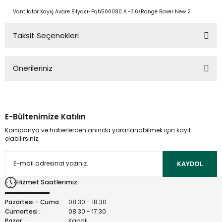
Vantilatör Kayış Avare Bilyası-Pqh500080 A.-3.6/Range Rover New 2
Taksit Seçenekleri
Önerileriniz
Bu ürünün fiyat bilgisi, resim, ürün açıklamalarında ve diğer
konularda yetersiz gördüğünüz noktaları öneri formunu
kullanarak tarafımıza iletebilirsiniz.
E-Bültenimize Katılın
Görüş ve önerileriniz için teşekkür ederiz.
Kampanya ve haberlerden anında yararlanabilmek için kayıt
olabilirsiniz.
Ürün resmi kalitesiz, bozuk veya görüntülenemiyor.
Ürün açıklamasında eksik bilgiler bulunuyor.
KAYDOL
Ürün bilgilerinde hatalar bulunuyor.
Hizmet Saatlerimiz
Ürün fiyatı diğer sitelerden daha pahalı.
Bu ürüne benzer farklı alternatifler olmalı.
Pazartesi - Cuma :
08.30 - 18.30
Cumartesi :
08.30 - 17.30
Pazar :
Kapalı