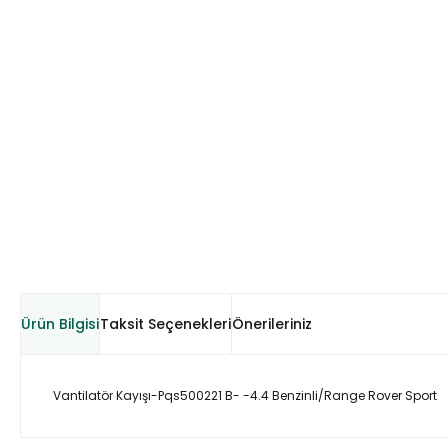
Ürün Bilgisi
Taksit Seçenekleri
Önerileriniz
Vantilatör Kayışı-Pqs500221 B- -4.4 Benzinli/Range Rover Sport