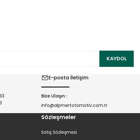
ıza iletebilirsiniz.
KAYDOL
E-posta İletişim
83
Bize Ulaşın :
3
info@alpmertotomotiv.com.tr
Sözleşmeler
Satış Sözleşmesi