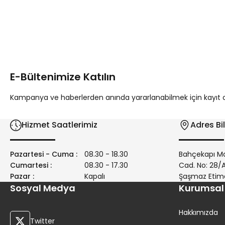
Bu ürünün fiyat bilgisi, resim, ürün açıklamalarında ve diğer 
Görüş ve önerileriniz için teşekkür ederiz.
Ürün resmi kalitesiz, bozuk veya görüntülenemiyor.
Ürün açıklamasında eksik bilgiler bulunuyor.
E-Bültenimize Katılın
Ürün bilgilerinde hatalar bulunuyor.
Ürün fiyatı diğer sitelerden daha pahalı.
Kampanya ve haberlerden anında yararlanabilmek için kayıt ola
Bu ürüne benzer farklı alternatifler olmalı.
Hizmet Saatlerimiz
Adres Bil
Pazartesi - Cuma :
08.30 - 18.30
Bahçekapı Ma
Cumartesi :
08.30 - 17.30
Cad. No: 28
Pazar :
Kapalı
Şaşmaz Etim
Sosyal Medya
Kurumsal
Hakkımızda
Twitter