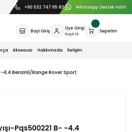
+90 532 747 65 83
Whatsapp Destek Hattı
Üye Girişi
Bayi Giriş
Sepetim
Kayıt Ol
arça
Aksesuar
Hakkımızda
İletişim
 -4.4 Benzinli/Range Rover Sport
yışı-Pqs500221 B- -4.4