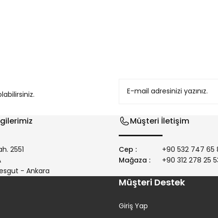
konularda yetersiz gördüğünüz noktaları öneri formunu kullanarak tarafım
bilirsiniz.
gilerimiz
Müşteri İletişim
h. 2551
Cep :
+90 532 747 65 
/A
Mağaza :
+90 312 278 25 5
Gönder
esgut - Ankara
Müşteri Destek
Giriş Yap