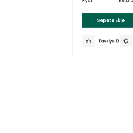
Fiyat
540,0
Sepete Ekle
Tavsiye Et