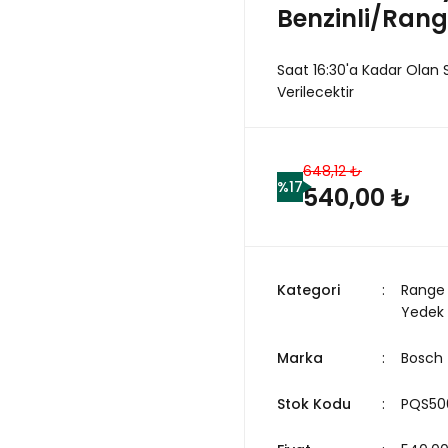
Benzinli/Rang
Saat 16:30'a Kadar Olan 
Verilecektir
648,12 ₺
%17
540,00 ₺
Kategori
Range 
Yedek
Marka
Bosch
Stok Kodu
PQS50