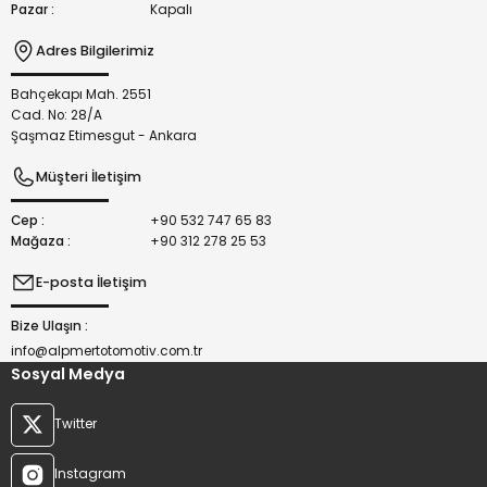
Pazar :
Kapalı
Adres Bilgilerimiz
Bahçekapı Mah. 2551
Gönder
Cad. No: 28/A
Şaşmaz Etimesgut - Ankara
Müşteri İletişim
Cep :
+90 532 747 65 83
Mağaza :
+90 312 278 25 53
E-posta İletişim
Bize Ulaşın :
info@alpmertotomotiv.com.tr
Sosyal Medya
Twitter
Instagram