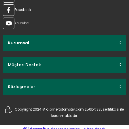
Facebook
Youtube
Kurumsal
Müşteri Destek
Sözleşmeler
Copyright 2024 © alpmertotomotiv.com 256bit SSL sertifikası ile
korunmaktadır.
ideasoft
ile