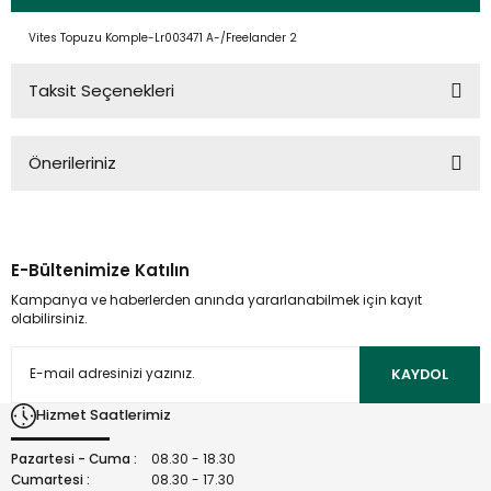
Vites Topuzu Komple-Lr003471 A-/Freelander 2
Taksit Seçenekleri
Önerileriniz
Bu ürünün fiyat bilgisi, resim, ürün açıklamalarında ve diğer
konularda yetersiz gördüğünüz noktaları öneri formunu
kullanarak tarafımıza iletebilirsiniz.
E-Bültenimize Katılın
Görüş ve önerileriniz için teşekkür ederiz.
Kampanya ve haberlerden anında yararlanabilmek için kayıt
olabilirsiniz.
Ürün resmi kalitesiz, bozuk veya görüntülenemiyor.
Ürün açıklamasında eksik bilgiler bulunuyor.
KAYDOL
Ürün bilgilerinde hatalar bulunuyor.
Hizmet Saatlerimiz
Ürün fiyatı diğer sitelerden daha pahalı.
Bu ürüne benzer farklı alternatifler olmalı.
Pazartesi - Cuma :
08.30 - 18.30
Cumartesi :
08.30 - 17.30