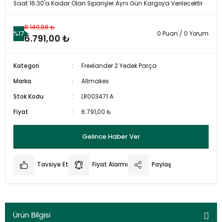
Saat 16:30'a Kadar Olan Siparişler Aynı Gün Kargoya Verilecektir
8.149,68 ₺
%17
0 Puan / 0 Yorum
6.791,00 ₺
Kategori
Freelander 2 Yedek Parça
Marka
Allmakes
Stok Kodu
LR003471 A
Fiyat
6.791,00 ₺
Gelince Haber Ver
Tavsiye Et
Fiyat Alarmı
Paylaş
Ürün Bilgisi