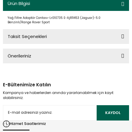
Ürün Bilgisi
Yağ Filtre Adaptör Contası-Lr010735 E-Aj811453 (Jaguar)-5.0
Benzinli/Range Rover Sport
Taksit Seçenekleri
Önerileriniz
Bu ürünün fiyat bilgisi, resim, ürün açıklamalarında ve diğer
konularda yetersiz gördüğünüz noktaları öneri formunu
kullanarak tarafımıza iletebilirsiniz.
E-Bültenimize Katılın
Görüş ve önerileriniz için teşekkür ederiz.
Kampanya ve haberlerden anında yararlanabilmek için kayıt
olabilirsiniz.
Ürün resmi kalitesiz, bozuk veya görüntülenemiyor.
Ürün açıklamasında eksik bilgiler bulunuyor.
KAYDOL
Ürün bilgilerinde hatalar bulunuyor.
Hizmet Saatlerimiz
Ürün fiyatı diğer sitelerden daha pahalı.