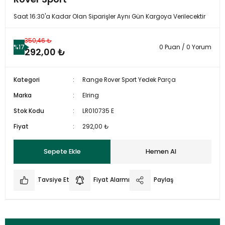
Saat 16:30'a Kadar Olan Siparişler Aynı Gün Kargoya Verilecektir
350,46 ₺
%17
0 Puan / 0 Yorum
292,00 ₺
Kategori
Range Rover Sport Yedek Parça
Marka
Elring
Stok Kodu
LR010735 E
Fiyat
292,00 ₺
Sepete Ekle
Hemen Al
Tavsiye Et
Fiyat Alarmı
Paylaş