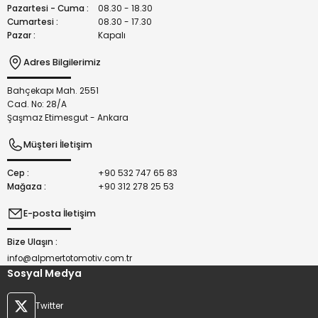
Bu ürüne benzer farklı alternatifler olmalı.
Pazartesi - Cuma :
08.30 - 18.30
Cumartesi :
08.30 - 17.30
Pazar :
Kapalı
Adres Bilgilerimiz
Bahçekapı Mah. 2551
Gönder
Cad. No: 28/A
Şaşmaz Etimesgut - Ankara
Müşteri İletişim
Cep :
+90 532 747 65 83
Mağaza :
+90 312 278 25 53
E-posta İletişim
Bize Ulaşın :
info@alpmertotomotiv.com.tr
Sosyal Medya
Twitter