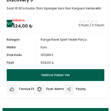
Saat 16:30'a Kadar Olan Siparişler Aynı Gün Kargoya Verilecektir
628,32 ₺
%17
524,00 ₺
0 Puan / 0 Yorum
Kategori
Range Rover Sport Yedek Parça
Marka
Euro
Stok Kodu
1311289 E
Fiyat
524,00 ₺
Gelince Haber Ver
Tavsiye Et
Fiyat Alarmı
Paylaş