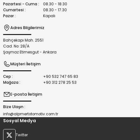
Bu ürüne benzer farklı alternatifler olmalı.
Pazartesi - Cuma :
08.30 - 18.30
Cumartesi :
08.30 - 17.30
Pazar :
Kapalı
Adres Bilgilerimiz
Bahçekapı Mah. 2551
Gönder
Cad. No: 28/A
Şaşmaz Etimesgut - Ankara
Müşteri İletişim
Cep :
+90 532 747 65 83
Mağaza :
+90 312 278 25 53
E-posta İletişim
Bize Ulaşın :
info@alpmertotomotiv.com.tr
Sosyal Medya
Twitter