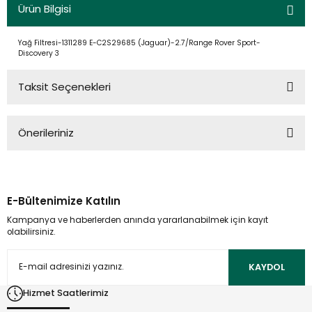
Ürün Bilgisi
Yağ Filtresi-1311289 E-C2S29685 (Jaguar)-2.7/Range Rover Sport-
Discovery 3
Taksit Seçenekleri
Önerileriniz
Bu ürünün fiyat bilgisi, resim, ürün açıklamalarında ve diğer
konularda yetersiz gördüğünüz noktaları öneri formunu
kullanarak tarafımıza iletebilirsiniz.
E-Bültenimize Katılın
Görüş ve önerileriniz için teşekkür ederiz.
Kampanya ve haberlerden anında yararlanabilmek için kayıt
olabilirsiniz.
Ürün resmi kalitesiz, bozuk veya görüntülenemiyor.
Ürün açıklamasında eksik bilgiler bulunuyor.
KAYDOL
Ürün bilgilerinde hatalar bulunuyor.
Hizmet Saatlerimiz
Ürün fiyatı diğer sitelerden daha pahalı.