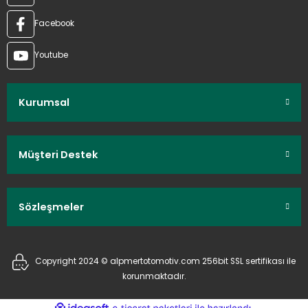
Facebook
Youtube
Kurumsal
Müşteri Destek
Sözleşmeler
Copyright 2024 © alpmertotomotiv.com 256bit SSL sertifikası ile
korunmaktadır.
ideasoft
ile