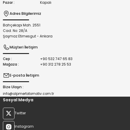
Pazar :
Kapalı
Adres Bilgilerimiz
Bahçekapı Mah. 2551
Gönder
Cad. No: 28/A
Şaşmaz Etimesgut - Ankara
Müşteri İletişim
Cep :
+90 532 747 65 83
Mağaza :
+90 312 278 25 53
E-posta İletişim
Bize Ulaşın :
info@alpmertotomotiv.com.tr
Sosyal Medya
Twitter
Instagram