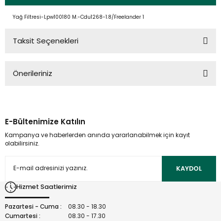
Yağ Filtresi-Lpw100180 M.-Cdu1268-1.8/Freelander 1
Taksit Seçenekleri
Önerileriniz
Bu ürünün fiyat bilgisi, resim, ürün açıklamalarında ve diğer
konularda yetersiz gördüğünüz noktaları öneri formunu
kullanarak tarafımıza iletebilirsiniz.
E-Bültenimize Katılın
Görüş ve önerileriniz için teşekkür ederiz.
Kampanya ve haberlerden anında yararlanabilmek için kayıt
olabilirsiniz.
Ürün resmi kalitesiz, bozuk veya görüntülenemiyor.
Ürün açıklamasında eksik bilgiler bulunuyor.
KAYDOL
Ürün bilgilerinde hatalar bulunuyor.
Hizmet Saatlerimiz
Ürün fiyatı diğer sitelerden daha pahalı.
Bu ürüne benzer farklı alternatifler olmalı.
Pazartesi - Cuma :
08.30 - 18.30
Cumartesi :
08.30 - 17.30