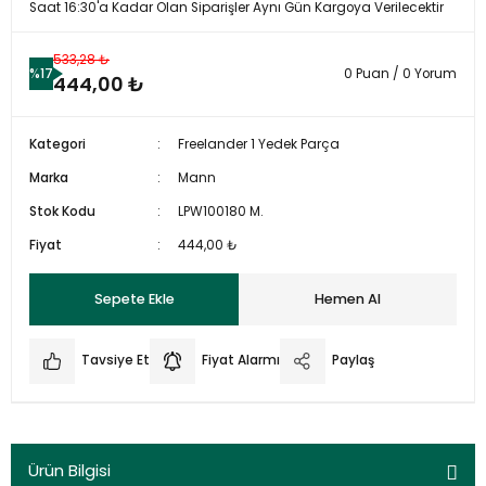
Saat 16:30'a Kadar Olan Siparişler Aynı Gün Kargoya Verilecektir
533,28 ₺
%17
0 Puan / 0 Yorum
444,00 ₺
Kategori
Freelander 1 Yedek Parça
Marka
Mann
Stok Kodu
LPW100180 M.
Fiyat
444,00 ₺
Sepete Ekle
Hemen Al
Tavsiye Et
Fiyat Alarmı
Paylaş
Ürün Bilgisi