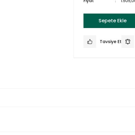
Fiyat
1.505,
Sepete Ekle
Tavsiye Et