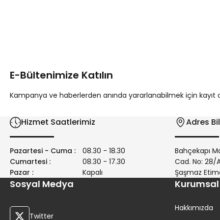
Bu ürünün fiyat bilgisi, resim, ürün açıklamalarında ve diğer 
Görüş ve önerileriniz için teşekkür ederiz.
Ürün resmi kalitesiz, bozuk veya görüntülenemiyor.
Ürün açıklamasında eksik bilgiler bulunuyor.
E-Bültenimize Katılın
Ürün bilgilerinde hatalar bulunuyor.
Ürün fiyatı diğer sitelerden daha pahalı.
Kampanya ve haberlerden anında yararlanabilmek için kayıt ola
Bu ürüne benzer farklı alternatifler olmalı.
Hizmet Saatlerimiz
Adres Bil
Pazartesi - Cuma :
08.30 - 18.30
Bahçekapı Ma
Cumartesi :
08.30 - 17.30
Cad. No: 28
Pazar :
Kapalı
Şaşmaz Etim
Sosyal Medya
Kurumsal
Hakkımızda
Twitter