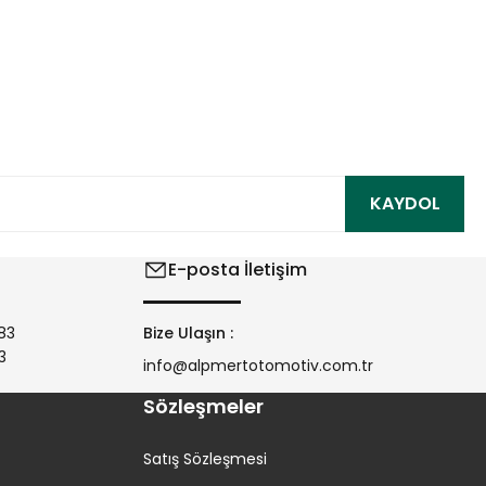
ıza iletebilirsiniz.
KAYDOL
E-posta İletişim
83
Bize Ulaşın :
3
info@alpmertotomotiv.com.tr
Sözleşmeler
Satış Sözleşmesi