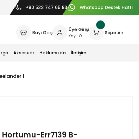
+90 532 747 65 83
Whatsapp Destek Hattı
Üye Girişi
Bayi Giriş
Sepetim
Kayıt Ol
arça
Aksesuar
Hakkımızda
İletişim
eelander 1
 Hortumu-Err7139 B-