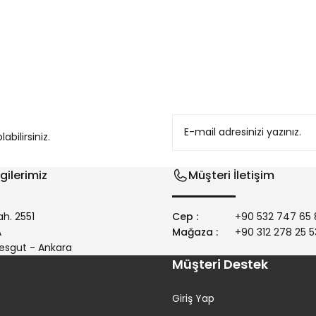
konularda yetersiz gördüğünüz noktaları öneri formunu kullanarak tarafım
bilirsiniz.
gilerimiz
Müşteri İletişim
h. 2551
Cep :
+90 532 747 65 
/A
Mağaza :
+90 312 278 25 5
Gönder
esgut - Ankara
Müşteri Destek
Giriş Yap