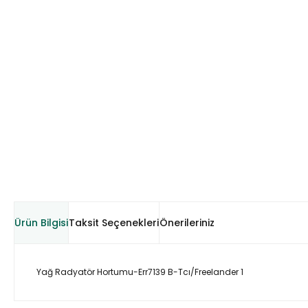
Ürün Bilgisi
Taksit Seçenekleri
Önerileriniz
Yağ Radyatör Hortumu-Err7139 B-Tcı/Freelander 1