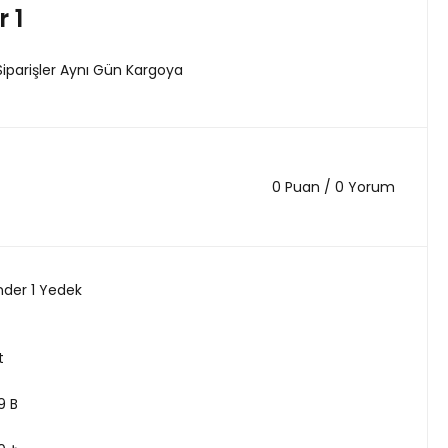
 1
Siparişler Aynı Gün Kargoya
0 Puan / 0 Yorum
nder 1 Yedek
t
9 B