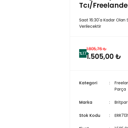
Tcı/Freelander
Saat 16:30'a Kadar Olan 
Verilecektir
1.805,76 ₺
%17
1.505,00 ₺
Kategori
Freela
Parça
Marka
Britpar
Stok Kodu
ERR713