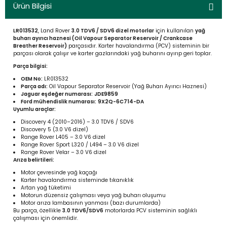
Ürün Bilgisi
LR013532
, Land Rover
3.0 TDV6 / SDV6 dizel motorlar
için kullanılan
yağ
buharı ayırıcı haznesi (Oil Vapour Separator Reservoir / Crankcase
Breather Reservoir)
parçasıdır. Karter havalandırma (PCV) sisteminin bir
parçası olarak çalışır ve karter gazlarındaki yağ buharını ayırıp geri toplar.
Parça bilgisi:
OEM No:
LR013532
Parça adı:
Oil Vapour Separator Reservoir (Yağ Buharı Ayırıcı Haznesi)
Jaguar eşdeğer numarası:
JDE9859
Ford mühendislik numarası:
9X2Q-6C714-DA
Uyumlu araçlar:
Discovery 4 (2010–2016) – 3.0 TDV6 / SDV6
Discovery 5 (3.0 V6 dizel)
Range Rover L405 – 3.0 V6 dizel
Range Rover Sport L320 / L494 – 3.0 V6 dizel
Range Rover Velar – 3.0 V6 dizel
Arıza belirtileri:
Motor çevresinde yağ kaçağı
Karter havalandırma sisteminde tıkanıklık
Artan yağ tüketimi
Motorun düzensiz çalışması veya yağ buharı oluşumu
Motor arıza lambasının yanması (bazı durumlarda)
Bu parça, özellikle
3.0 TDV6/SDV6
motorlarda PCV sisteminin sağlıklı
çalışması için önemlidir.