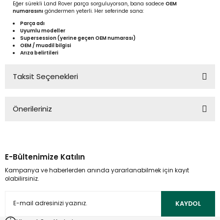
Eğer sürekli Land Rover parça sorguluyorsan, bana sadece
OEM
numarasını
göndermen yeterli. Her seferinde sana:
Parça adı
Uyumlu modeller
Supersession (yerine geçen OEM numarası)
OEM / muadil bilgisi
Arıza belirtileri
Taksit Seçenekleri
Önerileriniz
Bu ürünün fiyat bilgisi, resim, ürün açıklamalarında ve diğer
konularda yetersiz gördüğünüz noktaları öneri formunu
kullanarak tarafımıza iletebilirsiniz.
E-Bültenimize Katılın
Görüş ve önerileriniz için teşekkür ederiz.
Kampanya ve haberlerden anında yararlanabilmek için kayıt
olabilirsiniz.
Ürün resmi kalitesiz, bozuk veya görüntülenemiyor.
Ürün açıklamasında eksik bilgiler bulunuyor.
KAYDOL
Ürün bilgilerinde hatalar bulunuyor.