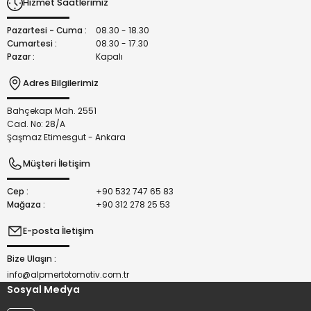
Hizmet Saatlerimiz
Ürün fiyatı diğer sitelerden daha pahalı.
Bu ürüne benzer farklı alternatifler olmalı.
Pazartesi - Cuma :
08.30 - 18.30
Cumartesi :
08.30 - 17.30
Pazar :
Kapalı
Adres Bilgilerimiz
Bahçekapı Mah. 2551
Gönder
Cad. No: 28/A
Şaşmaz Etimesgut - Ankara
Müşteri İletişim
Cep :
+90 532 747 65 83
Mağaza :
+90 312 278 25 53
E-posta İletişim
Bize Ulaşın :
info@alpmertotomotiv.com.tr
Sosyal Medya