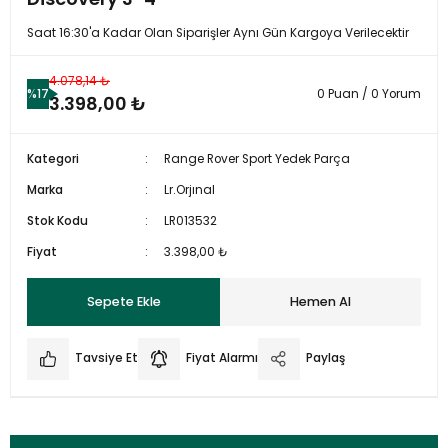
Saat 16:30'a Kadar Olan Siparişler Aynı Gün Kargoya Verilecektir
4.078,14 ₺
%17
0 Puan / 0 Yorum
3.398,00 ₺
Kategori
Range Rover Sport Yedek Parça
Marka
Lr.Orjınal
Stok Kodu
LR013532
Fiyat
3.398,00 ₺
Sepete Ekle
Hemen Al
Tavsiye Et
Fiyat Alarmı
Paylaş