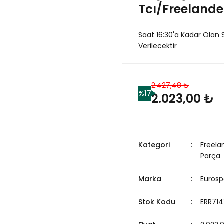
Tcı/Freelander
Saat 16:30'a Kadar Olan 
Verilecektir
2.427,48 ₺
%17
2.023,00 ₺
Kategori
Freela
Parça
Marka
Eurosp
Stok Kodu
ERR714