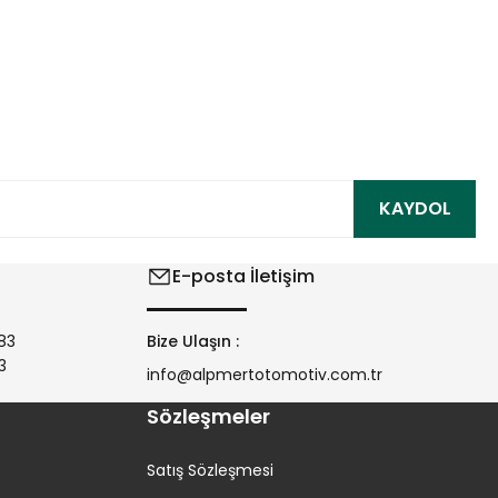
ıza iletebilirsiniz.
KAYDOL
E-posta İletişim
83
Bize Ulaşın :
3
info@alpmertotomotiv.com.tr
Sözleşmeler
Satış Sözleşmesi