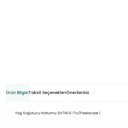
Ürün Bilgisi
Taksit Seçenekleri
Önerileriniz
Yağ Soğutucu Hortumu-Err7141 E-Tcı/Freelander 1