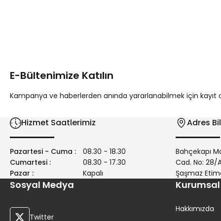
Bu ürünün fiyat bilgisi, resim, ürün açıklamalarında ve diğer 
Görüş ve önerileriniz için teşekkür ederiz.
Ürün resmi kalitesiz, bozuk veya görüntülenemiyor.
Ürün açıklamasında eksik bilgiler bulunuyor.
E-Bültenimize Katılın
Ürün bilgilerinde hatalar bulunuyor.
Ürün fiyatı diğer sitelerden daha pahalı.
Kampanya ve haberlerden anında yararlanabilmek için kayıt ola
Bu ürüne benzer farklı alternatifler olmalı.
Hizmet Saatlerimiz
Adres Bil
Pazartesi - Cuma :
08.30 - 18.30
Bahçekapı Ma
Cumartesi :
08.30 - 17.30
Cad. No: 28
Pazar :
Kapalı
Şaşmaz Etim
Sosyal Medya
Kurumsal
Hakkımızda
Twitter