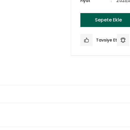
Fiyat
2.023,
Sepete Ekle
Tavsiye Et