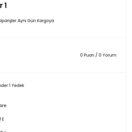
 1
Siparişler Aynı Gün Kargoya
0 Puan / 0 Yorum
nder 1 Yedek
are
1 E