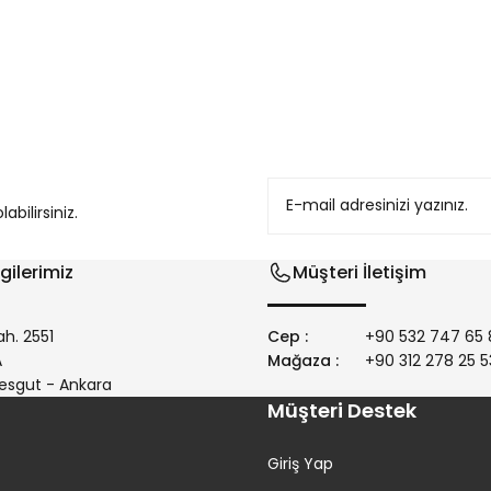
konularda yetersiz gördüğünüz noktaları öneri formunu kullanarak tarafım
bilirsiniz.
gilerimiz
Müşteri İletişim
h. 2551
Cep :
+90 532 747 65 
/A
Mağaza :
+90 312 278 25 5
Gönder
esgut - Ankara
Müşteri Destek
Giriş Yap