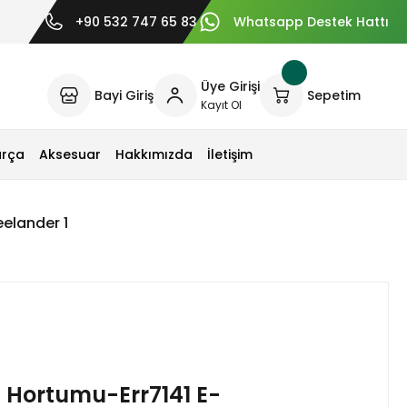
+90 532 747 65 83
Whatsapp Destek Hattı
Üye Girişi
Bayi Giriş
Sepetim
Kayıt Ol
arça
Aksesuar
Hakkımızda
İletişim
elander 1
 Hortumu-Err7141 E-