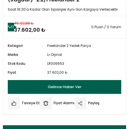
Saat 16:30'a Kadar Olan Siparişler Aynı Gün Kargoya Verilecektir
45.122,88 ₺
%17
0 Puan / 0 Yorum
37.602,00 ₺
Kategori
Freelander 2 Yedek Parça
Marka
Lr.Orjınal
Stok Kodu
LR006653
Fiyat
37.602,00 ₺
Gelince Haber Ver
Tavsiye Et
Fiyat Alarmı
Paylaş