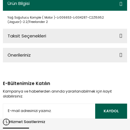
Ürün Bilgisi
Yağ Soğutucu Komple ( Motor )-Lr006653-Lr004287-C2Z15952
(Jaguar)-2.2/Freelander 2
Taksit Seçenekleri
Önerileriniz
Bu ürünün fiyat bilgisi, resim, ürün açıklamalarında ve diğer
konularda yetersiz gördüğünüz noktaları öneri formunu
kullanarak tarafımıza iletebilirsiniz.
E-Bültenimize Katılın
Görüş ve önerileriniz için teşekkür ederiz.
Kampanya ve haberlerden anında yararlanabilmek için kayıt
olabilirsiniz.
Ürün resmi kalitesiz, bozuk veya görüntülenemiyor.
Ürün açıklamasında eksik bilgiler bulunuyor.
KAYDOL
Ürün bilgilerinde hatalar bulunuyor.
Hizmet Saatlerimiz
Ürün fiyatı diğer sitelerden daha pahalı.