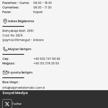
Bu ürüne benzer farklı alternatifler olmalı.
Pazartesi - Cuma :
08.30 - 18.30
Cumartesi :
08.30 - 17.30
Pazar :
Kapalı
Adres Bilgilerimiz
Bahçekapı Mah. 2551
Gönder
Cad. No: 28/A
Şaşmaz Etimesgut - Ankara
Müşteri İletişim
Cep :
+90 532 747 65 83
Mağaza :
+90 312 278 25 53
E-posta İletişim
Bize Ulaşın :
info@alpmertotomotiv.com.tr
Sosyal Medya
Twitter