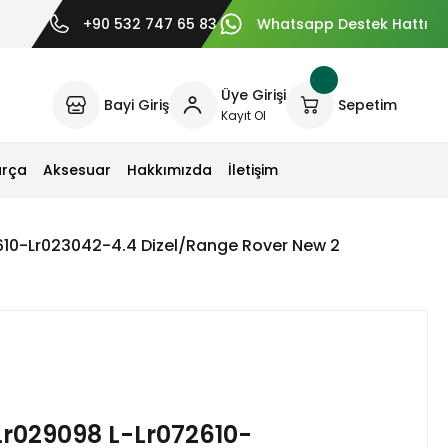
+90 532 747 65 83
Whatsapp Destek Hattı
Üye Girişi
Bayi Giriş
Sepetim
Kayıt Ol
arça
Aksesuar
Hakkımızda
İletişim
72610-Lr023042-4.4 Dizel/Range Rover New 2
-Lr029098 L-Lr072610-