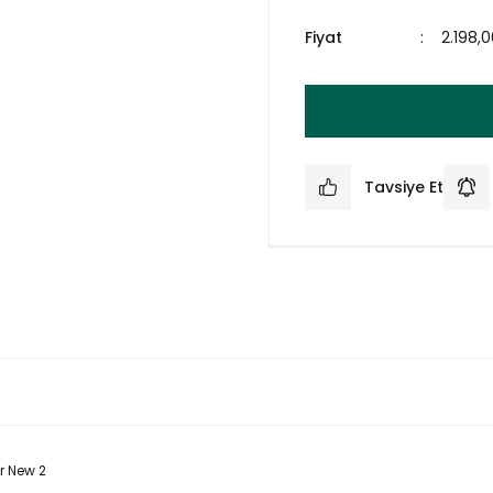
Fiyat
2.198,
Tavsiye Et
r New 2