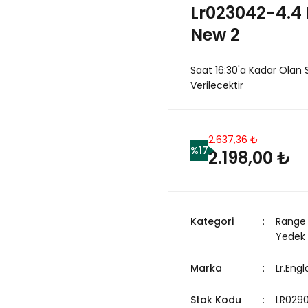
Lr023042-4.4 
New 2
Saat 16:30'a Kadar Olan 
Verilecektir
2.637,36 ₺
%17
2.198,00 ₺
Kategori
Range 
Yedek
Marka
Lr.Eng
Stok Kodu
LR0290