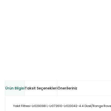
Ürün Bilgisi
Taksit Seçenekleri
Önerileriniz
Yakıt Filtresi-Lr029098 L-Lr072610-Lr023042-4.4 Dizel/Range Rove