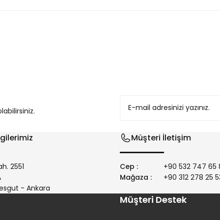
konularda yetersiz gördüğünüz noktaları öneri formunu kullanarak tarafım
bilirsiniz.
gilerimiz
Müşteri İletişim
h. 2551
Cep :
+90 532 747 65 
/A
Mağaza :
+90 312 278 25 5
Gönder
esgut - Ankara
Müşteri Destek