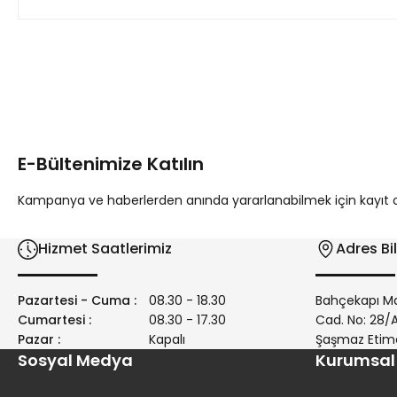
Bu ürünün fiyat bilgisi, resim, ürün açıklamalarında ve diğer 
Görüş ve önerileriniz için teşekkür ederiz.
Ürün resmi kalitesiz, bozuk veya görüntülenemiyor.
Ürün açıklamasında eksik bilgiler bulunuyor.
E-Bültenimize Katılın
Ürün bilgilerinde hatalar bulunuyor.
Ürün fiyatı diğer sitelerden daha pahalı.
Kampanya ve haberlerden anında yararlanabilmek için kayıt ola
Bu ürüne benzer farklı alternatifler olmalı.
Hizmet Saatlerimiz
Adres Bil
Pazartesi - Cuma :
08.30 - 18.30
Bahçekapı Ma
Cumartesi :
08.30 - 17.30
Cad. No: 28
Pazar :
Kapalı
Şaşmaz Etim
Sosyal Medya
Kurumsal