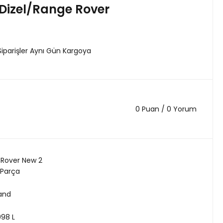
Dizel/Range Rover
Siparişler Aynı Gün Kargoya
0 Puan / 0 Yorum
Rover New 2
 Parça
land
98 L