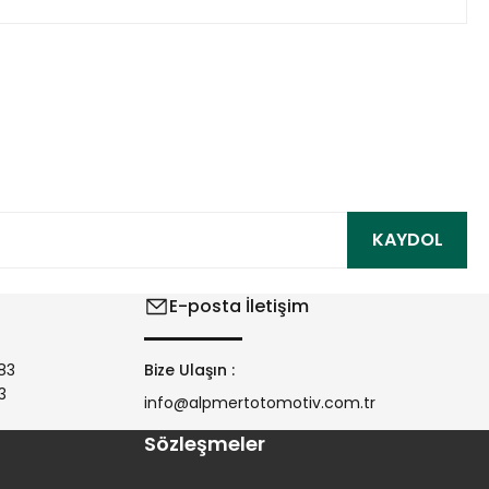
ıza iletebilirsiniz.
KAYDOL
E-posta İletişim
83
Bize Ulaşın :
3
info@alpmertotomotiv.com.tr
Sözleşmeler