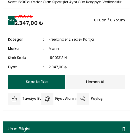
Saat 16:30'a Kadar Olan Siparişler Aynı Gün Kargoya Verilecektir
2.816,88 ₺
%17
0 Puan / 0 Yorum
2.347,00 ₺
Kategori
Freelander 2 Yedek Parça
Marka
Mann
Stok Kodu
LR001313 N
Fiyat
2.347,00 ₺
Sepete Ekle
Hemen Al
Tavsiye Et
Fiyat Alarmı
Paylaş
Ürün Bilgisi