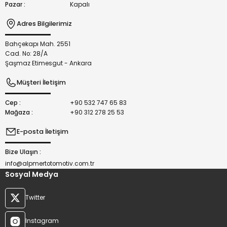
Pazar :
Kapalı
Adres Bilgilerimiz
Bahçekapı Mah. 2551
Gönder
Cad. No: 28/A
Şaşmaz Etimesgut - Ankara
Müşteri İletişim
Cep :
+90 532 747 65 83
Mağaza :
+90 312 278 25 53
E-posta İletişim
Bize Ulaşın :
info@alpmertotomotiv.com.tr
Sosyal Medya
Twitter
Instagram