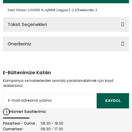
Yakıt Filtresi-Lr001313 N-Aj811141 (Jaguar)-2.2/Freelander 2
Taksit Seçenekleri
Önerileriniz
Bu ürünün fiyat bilgisi, resim, ürün açıklamalarında ve diğer
konularda yetersiz gördüğünüz noktaları öneri formunu
kullanarak tarafımıza iletebilirsiniz.
E-Bültenimize Katılın
Görüş ve önerileriniz için teşekkür ederiz.
Kampanya ve haberlerden anında yararlanabilmek için kayıt
olabilirsiniz.
Ürün resmi kalitesiz, bozuk veya görüntülenemiyor.
Ürün açıklamasında eksik bilgiler bulunuyor.
KAYDOL
Ürün bilgilerinde hatalar bulunuyor.
Hizmet Saatlerimiz
Ürün fiyatı diğer sitelerden daha pahalı.
Bu ürüne benzer farklı alternatifler olmalı.
Pazartesi - Cuma :
08.30 - 18.30
Cumartesi :
08.30 - 17.30