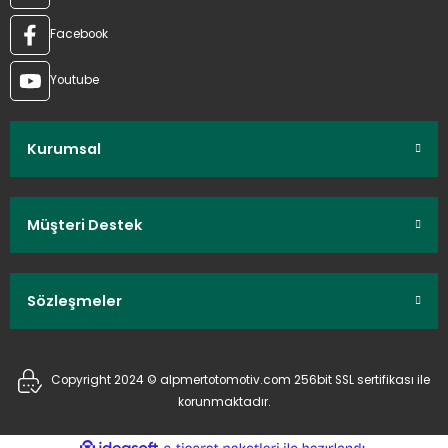
Facebook
Youtube
Kurumsal
Müşteri Destek
Sözleşmeler
Copyright 2024 © alpmertotomotiv.com 256bit SSL sertifikası ile
korunmaktadır.
ideasoft
ile