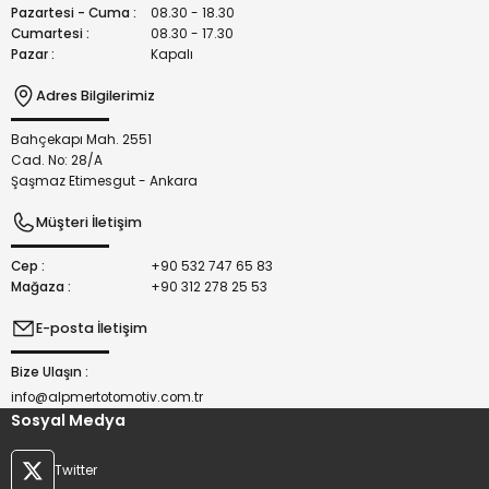
Bu ürüne benzer farklı alternatifler olmalı.
Pazartesi - Cuma :
08.30 - 18.30
Cumartesi :
08.30 - 17.30
Pazar :
Kapalı
Adres Bilgilerimiz
Bahçekapı Mah. 2551
Gönder
Cad. No: 28/A
Şaşmaz Etimesgut - Ankara
Müşteri İletişim
Cep :
+90 532 747 65 83
Mağaza :
+90 312 278 25 53
E-posta İletişim
Bize Ulaşın :
info@alpmertotomotiv.com.tr
Sosyal Medya
Twitter