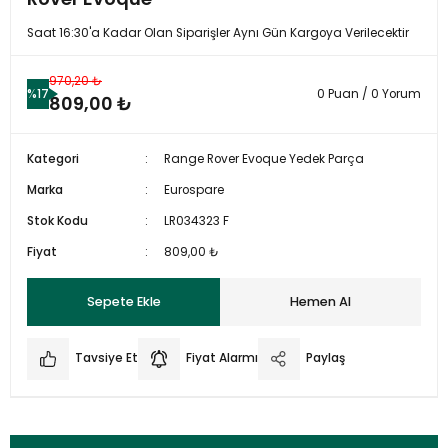
Saat 16:30'a Kadar Olan Siparişler Aynı Gün Kargoya Verilecektir
970,20 ₺
%17
0 Puan / 0 Yorum
809,00 ₺
Kategori
Range Rover Evoque Yedek Parça
Marka
Eurospare
Stok Kodu
LR034323 F
Fiyat
809,00 ₺
Sepete Ekle
Hemen Al
Tavsiye Et
Fiyat Alarmı
Paylaş