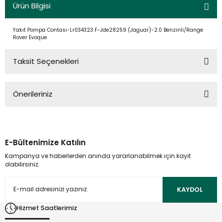
Ürün Bilgisi
Yakıt Pompa Contası-Lr034323 F-Jde28259 (Jaguar)-2.0 Benzinli/Range
Rover Evoque
Taksit Seçenekleri
Önerileriniz
Bu ürünün fiyat bilgisi, resim, ürün açıklamalarında ve diğer
konularda yetersiz gördüğünüz noktaları öneri formunu
kullanarak tarafımıza iletebilirsiniz.
E-Bültenimize Katılın
Görüş ve önerileriniz için teşekkür ederiz.
Kampanya ve haberlerden anında yararlanabilmek için kayıt
olabilirsiniz.
Ürün resmi kalitesiz, bozuk veya görüntülenemiyor.
Ürün açıklamasında eksik bilgiler bulunuyor.
KAYDOL
Ürün bilgilerinde hatalar bulunuyor.
Hizmet Saatlerimiz
Ürün fiyatı diğer sitelerden daha pahalı.