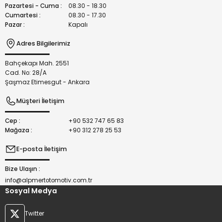
Bu ürüne benzer farklı alternatifler olmalı.
Pazartesi - Cuma :
08.30 - 18.30
Cumartesi :
08.30 - 17.30
Pazar :
Kapalı
Adres Bilgilerimiz
Bahçekapı Mah. 2551
Gönder
Cad. No: 28/A
Şaşmaz Etimesgut - Ankara
Müşteri İletişim
Cep :
+90 532 747 65 83
Mağaza :
+90 312 278 25 53
E-posta İletişim
Bize Ulaşın :
info@alpmertotomotiv.com.tr
Sosyal Medya
Twitter