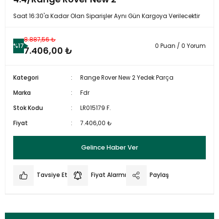
Saat 16:30'a Kadar Olan Siparişler Aynı Gün Kargoya Verilecektir
8.887,56 ₺
%17
0 Puan / 0 Yorum
7.406,00 ₺
Kategori
Range Rover New 2 Yedek Parça
Marka
Fdr
Stok Kodu
LR015179 F.
Fiyat
7.406,00 ₺
Gelince Haber Ver
Tavsiye Et
Fiyat Alarmı
Paylaş