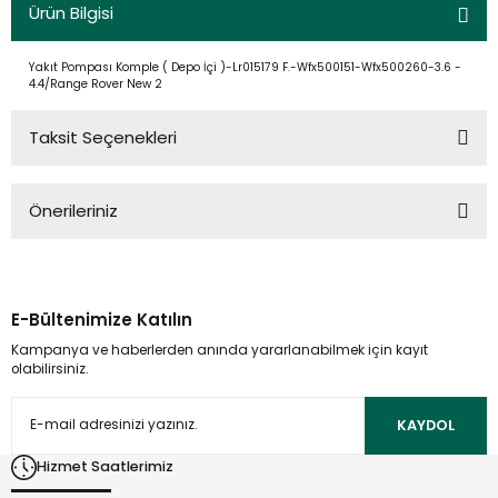
Ürün Bilgisi
Yakıt Pompası Komple ( Depo İçi )-Lr015179 F.-Wfx500151-Wfx500260-3.6 -
4.4/Range Rover New 2
Taksit Seçenekleri
Önerileriniz
Bu ürünün fiyat bilgisi, resim, ürün açıklamalarında ve diğer
konularda yetersiz gördüğünüz noktaları öneri formunu
kullanarak tarafımıza iletebilirsiniz.
E-Bültenimize Katılın
Görüş ve önerileriniz için teşekkür ederiz.
Kampanya ve haberlerden anında yararlanabilmek için kayıt
olabilirsiniz.
Ürün resmi kalitesiz, bozuk veya görüntülenemiyor.
Ürün açıklamasında eksik bilgiler bulunuyor.
KAYDOL
Ürün bilgilerinde hatalar bulunuyor.
Hizmet Saatlerimiz
Ürün fiyatı diğer sitelerden daha pahalı.