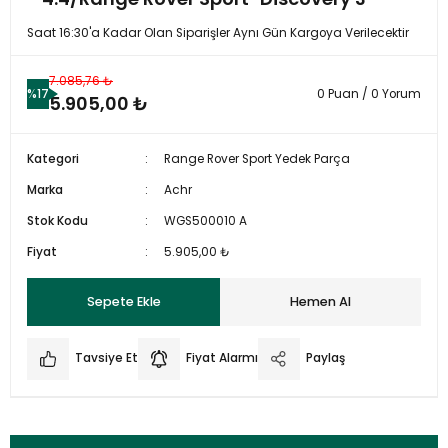
Saat 16:30'a Kadar Olan Siparişler Aynı Gün Kargoya Verilecektir
7.085,76 ₺
%17
0 Puan / 0 Yorum
5.905,00 ₺
Kategori
Range Rover Sport Yedek Parça
Marka
Achr
Stok Kodu
WGS500010 A
Fiyat
5.905,00 ₺
Sepete Ekle
Hemen Al
Tavsiye Et
Fiyat Alarmı
Paylaş