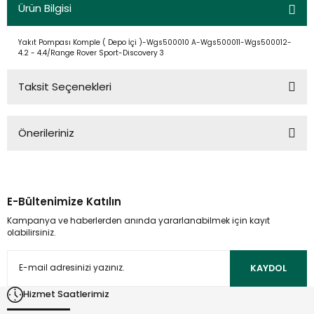
Ürün Bilgisi
Yakıt Pompası Komple ( Depo İçi )-Wgs500010 A-Wgs500011-Wgs500012-
4.2 - 4.4/Range Rover Sport-Discovery 3
Taksit Seçenekleri
Önerileriniz
Bu ürünün fiyat bilgisi, resim, ürün açıklamalarında ve diğer
konularda yetersiz gördüğünüz noktaları öneri formunu
kullanarak tarafımıza iletebilirsiniz.
E-Bültenimize Katılın
Görüş ve önerileriniz için teşekkür ederiz.
Kampanya ve haberlerden anında yararlanabilmek için kayıt
olabilirsiniz.
Ürün resmi kalitesiz, bozuk veya görüntülenemiyor.
Ürün açıklamasında eksik bilgiler bulunuyor.
KAYDOL
Ürün bilgilerinde hatalar bulunuyor.
Hizmet Saatlerimiz
Ürün fiyatı diğer sitelerden daha pahalı.