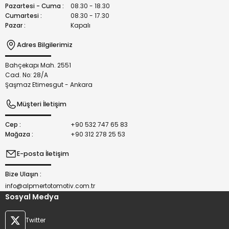
Bu ürüne benzer farklı alternatifler olmalı.
Pazartesi - Cuma :
08.30 - 18.30
Cumartesi :
08.30 - 17.30
Pazar :
Kapalı
Adres Bilgilerimiz
Bahçekapı Mah. 2551
Gönder
Cad. No: 28/A
Şaşmaz Etimesgut - Ankara
Müşteri İletişim
Cep :
+90 532 747 65 83
Mağaza :
+90 312 278 25 53
E-posta İletişim
Bize Ulaşın :
info@alpmertotomotiv.com.tr
Sosyal Medya
Twitter