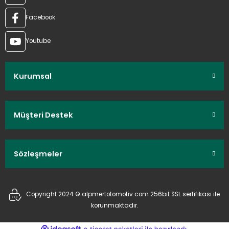
Facebook
Youtube
Kurumsal
Müşteri Destek
Sözleşmeler
Copyright 2024 © alpmertotomotiv.com 256bit SSL sertifikası ile
korunmaktadır.
ideasoft
ile