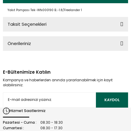
Yakıt Pompası Tek-Wfx000190 B..-1.8/Freelander 1
Taksit Seçenekleri
Önerileriniz
Bu ürünün fiyat bilgisi, resim, ürün açıklamalarında ve diğer
konularda yetersiz gördüğünüz noktaları öneri formunu
kullanarak tarafımıza iletebilirsiniz.
E-Bültenimize Katılın
Görüş ve önerileriniz için teşekkür ederiz.
Kampanya ve haberlerden anında yararlanabilmek için kayıt
olabilirsiniz.
Ürün resmi kalitesiz, bozuk veya görüntülenemiyor.
Ürün açıklamasında eksik bilgiler bulunuyor.
KAYDOL
Ürün bilgilerinde hatalar bulunuyor.
Hizmet Saatlerimiz
Ürün fiyatı diğer sitelerden daha pahalı.
Bu ürüne benzer farklı alternatifler olmalı.
Pazartesi - Cuma :
08.30 - 18.30
Cumartesi :
08.30 - 17.30