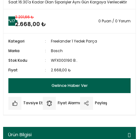
Saat 16:30'a Kadar Olan Siparişler Aynı Gün Kargoya Verilecektir
3.201,66 ₺
%17
0 Puan / 0 Yorum
2.668,00 ₺
Kategori
Freelander 1 Yedek Parça
Marka
Bosch
Stok Kodu
WFX000190 B..
Fiyat
2.668,00 ₺
Gelince Haber Ver
Tavsiye Et
Fiyat Alarmı
Paylaş
Ürün Bilgisi