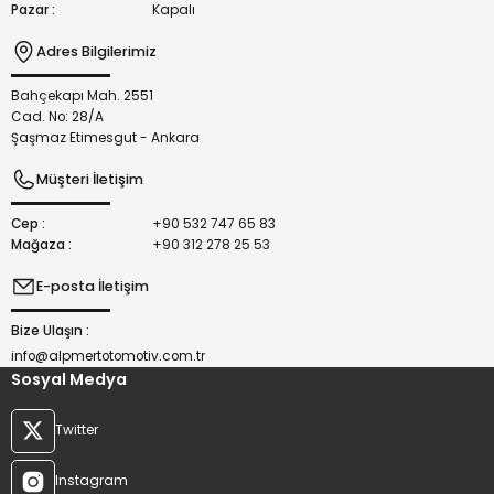
Pazar :
Kapalı
Adres Bilgilerimiz
Bahçekapı Mah. 2551
Gönder
Cad. No: 28/A
Şaşmaz Etimesgut - Ankara
Müşteri İletişim
Cep :
+90 532 747 65 83
Mağaza :
+90 312 278 25 53
E-posta İletişim
Bize Ulaşın :
info@alpmertotomotiv.com.tr
Sosyal Medya
Twitter
Instagram