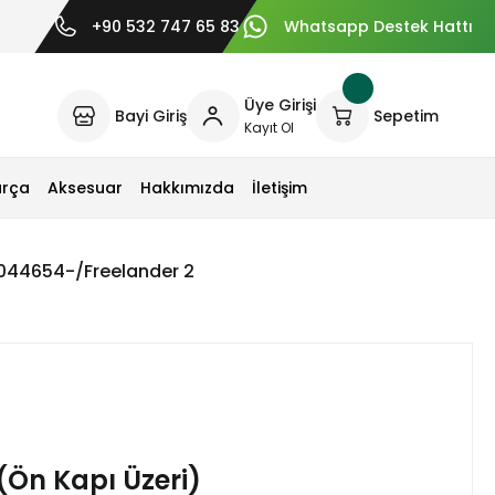
+90 532 747 65 83
Whatsapp Destek Hattı
Üye Girişi
Bayi Giriş
Sepetim
Kayıt Ol
arça
Aksesuar
Hakkımızda
İletişim
r044654-/Freelander 2
(Ön Kapı Üzeri)