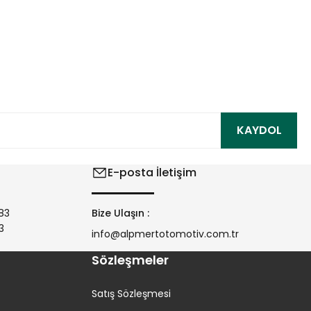
ıza iletebilirsiniz.
KAYDOL
E-posta İletişim
83
Bize Ulaşın :
3
info@alpmertotomotiv.com.tr
Sözleşmeler
Satış Sözleşmesi