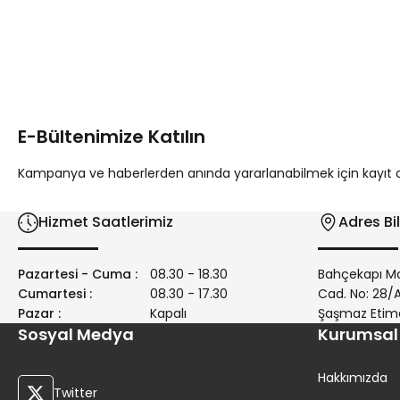
Bu ürünün fiyat bilgisi, resim, ürün açıklamalarında ve diğer 
Görüş ve önerileriniz için teşekkür ederiz.
Ürün resmi kalitesiz, bozuk veya görüntülenemiyor.
Ürün açıklamasında eksik bilgiler bulunuyor.
E-Bültenimize Katılın
Ürün bilgilerinde hatalar bulunuyor.
Ürün fiyatı diğer sitelerden daha pahalı.
Kampanya ve haberlerden anında yararlanabilmek için kayıt ola
Bu ürüne benzer farklı alternatifler olmalı.
Hizmet Saatlerimiz
Adres Bil
Pazartesi - Cuma :
08.30 - 18.30
Bahçekapı Ma
Cumartesi :
08.30 - 17.30
Cad. No: 28
Pazar :
Kapalı
Şaşmaz Etim
Sosyal Medya
Kurumsal
Hakkımızda
Twitter