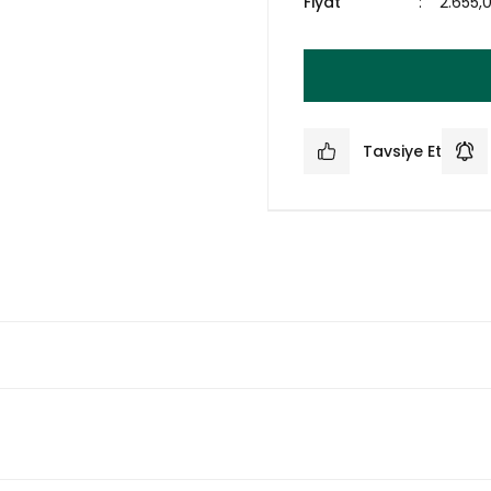
Fiyat
2.655,
Tavsiye Et