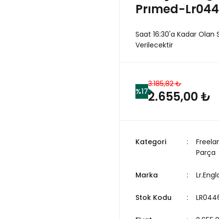
Prımed-Lr044
Saat 16:30'a Kadar Olan 
Verilecektir
3.185,82 ₺
%17
2.655,00 ₺
Kategori
Freela
Parça
Marka
Lr.Eng
Stok Kodu
LR044