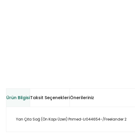
Ürün Bilgisi
Taksit Seçenekleri
Önerileriniz
Yan Çıta Sağ (Ön Kapı Üzeri) Prımed-Lr044654-/Freelander 2