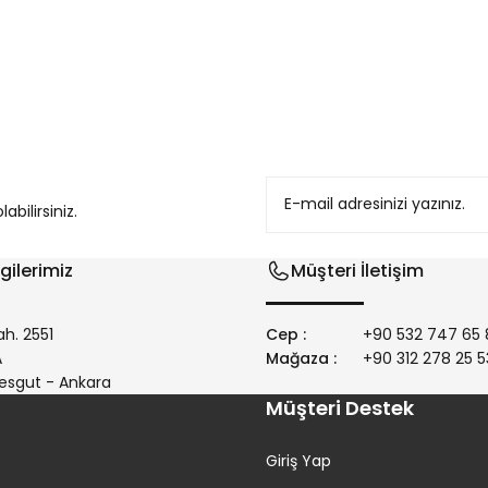
konularda yetersiz gördüğünüz noktaları öneri formunu kullanarak tarafım
bilirsiniz.
gilerimiz
Müşteri İletişim
h. 2551
Cep :
+90 532 747 65 
/A
Mağaza :
+90 312 278 25 5
Gönder
esgut - Ankara
Müşteri Destek
Giriş Yap