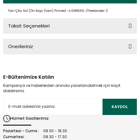
Yan Çıta Sol (Ön Kapı Üzeri) Prımed -Lr044655-/Freelander 2
Taksit Seçenekleri
Önerileriniz
Bu ürünün fiyat bilgisi, resim, ürün açıklamalarında ve diğer
konularda yetersiz gördüğünüz noktaları öneri formunu
kullanarak tarafımıza iletebilirsiniz.
E-Bültenimize Katılın
Görüş ve önerileriniz için teşekkür ederiz.
Kampanya ve haberlerden anında yararlanabilmek için kayıt
olabilirsiniz.
Ürün resmi kalitesiz, bozuk veya görüntülenemiyor.
Ürün açıklamasında eksik bilgiler bulunuyor.
KAYDOL
Ürün bilgilerinde hatalar bulunuyor.
Hizmet Saatlerimiz
Ürün fiyatı diğer sitelerden daha pahalı.
Bu ürüne benzer farklı alternatifler olmalı.
Pazartesi - Cuma :
08.30 - 18.30
Cumartesi :
08.30 - 17.30