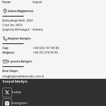
Pazar :
Kapalı
Adres Bilgilerimiz
Bahçekapı Mah. 2551
Gönder
Cad. No: 28/A
Şaşmaz Etimesgut - Ankara
Müşteri İletişim
Cep :
+90 532 747 65 83
Mağaza :
+90 312 278 25 53
E-posta İletişim
Bize Ulaşın :
info@alpmertotomotiv.com.tr
Sosyal Medya
Twitter
Instagram