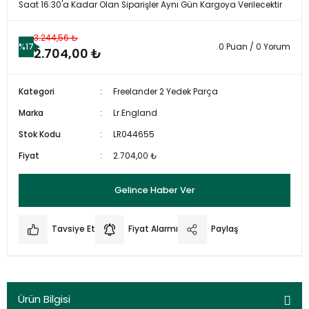
Saat 16:30'a Kadar Olan Siparişler Aynı Gün Kargoya Verilecektir
3.244,56 ₺
%17
0 Puan / 0 Yorum
2.704,00 ₺
Kategori
Freelander 2 Yedek Parça
Marka
Lr.England
Stok Kodu
LR044655
Fiyat
2.704,00 ₺
Gelince Haber Ver
Tavsiye Et
Fiyat Alarmı
Paylaş
Ürün Bilgisi