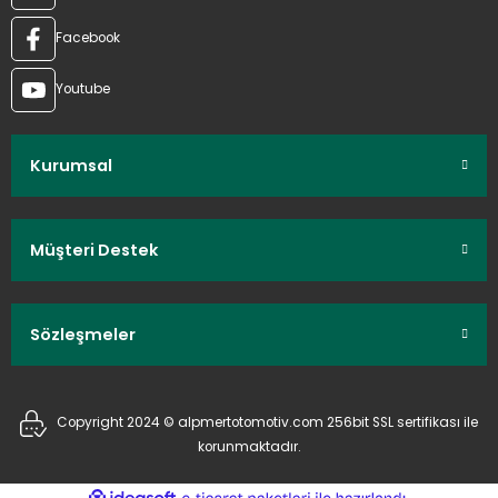
Facebook
Youtube
Kurumsal
Müşteri Destek
Sözleşmeler
Copyright 2024 © alpmertotomotiv.com 256bit SSL sertifikası ile
korunmaktadır.
ideasoft
ile