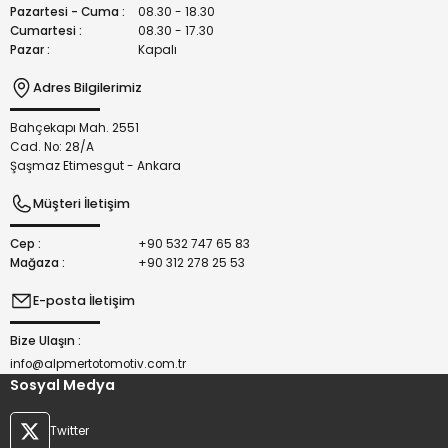
Bu ürüne benzer farklı alternatifler olmalı.
Pazartesi - Cuma :
08.30 - 18.30
Cumartesi :
08.30 - 17.30
Pazar :
Kapalı
Adres Bilgilerimiz
Bahçekapı Mah. 2551
Gönder
Cad. No: 28/A
Şaşmaz Etimesgut - Ankara
Müşteri İletişim
Cep :
+90 532 747 65 83
Mağaza :
+90 312 278 25 53
E-posta İletişim
Bize Ulaşın :
info@alpmertotomotiv.com.tr
Sosyal Medya
Twitter