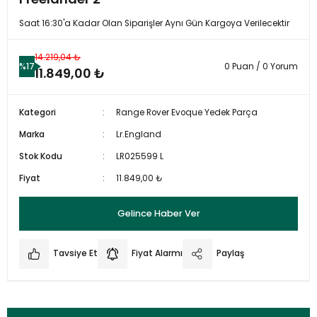
Saat 16:30'a Kadar Olan Siparişler Aynı Gün Kargoya Verilecektir
14.219,04 ₺
%17
0 Puan / 0 Yorum
11.849,00 ₺
Kategori
Range Rover Evoque Yedek Parça
Marka
Lr.England
Stok Kodu
LR025599 L
Fiyat
11.849,00 ₺
Gelince Haber Ver
Tavsiye Et
Fiyat Alarmı
Paylaş