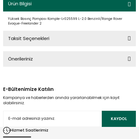
Ürün Bilgisi
Yüksek Basınç Pompası Komple-Lr025599 L-2.0 Benzinli/Range Rover
Evoque-Freelander 2
Taksit Seçenekleri
Önerileriniz
Bu ürünün fiyat bilgisi, resim, ürün açıklamalarında ve diğer
konularda yetersiz gördüğünüz noktaları öneri formunu
kullanarak tarafımıza iletebilirsiniz.
E-Bültenimize Katılın
Görüş ve önerileriniz için teşekkür ederiz.
Kampanya ve haberlerden anında yararlanabilmek için kayıt
olabilirsiniz.
Ürün resmi kalitesiz, bozuk veya görüntülenemiyor.
Ürün açıklamasında eksik bilgiler bulunuyor.
KAYDOL
Ürün bilgilerinde hatalar bulunuyor.
Hizmet Saatlerimiz
Ürün fiyatı diğer sitelerden daha pahalı.