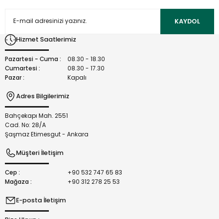
Ürün resmi kalitesiz, bozuk veya görüntülenemiyor.
Ürün açıklamasında eksik bilgiler bulunuyor.
KAYDOL
Ürün bilgilerinde hatalar bulunuyor.
Hizmet Saatlerimiz
Ürün fiyatı diğer sitelerden daha pahalı.
Bu ürüne benzer farklı alternatifler olmalı.
Pazartesi - Cuma :
08.30 - 18.30
Cumartesi :
08.30 - 17.30
Pazar :
Kapalı
Adres Bilgilerimiz
Bahçekapı Mah. 2551
Gönder
Cad. No: 28/A
Şaşmaz Etimesgut - Ankara
Müşteri İletişim
Cep :
+90 532 747 65 83
Mağaza :
+90 312 278 25 53
E-posta İletişim