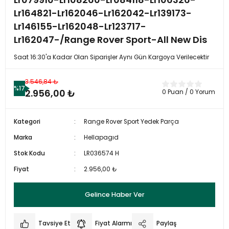
Lr164821-Lr162046-Lr162042-Lr139173-
Lr146155-Lr162048-Lr123717-
Lr162047-/Range Rover Sport-All New Dis
Saat 16:30'a Kadar Olan Siparişler Aynı Gün Kargoya Verilecektir
3.546,84 ₺
%17
2.956,00 ₺
0 Puan / 0 Yorum
Kategori
Range Rover Sport Yedek Parça
Marka
Hellapagıd
Stok Kodu
LR036574 H
Fiyat
2.956,00 ₺
Gelince Haber Ver
Tavsiye Et
Fiyat Alarmı
Paylaş