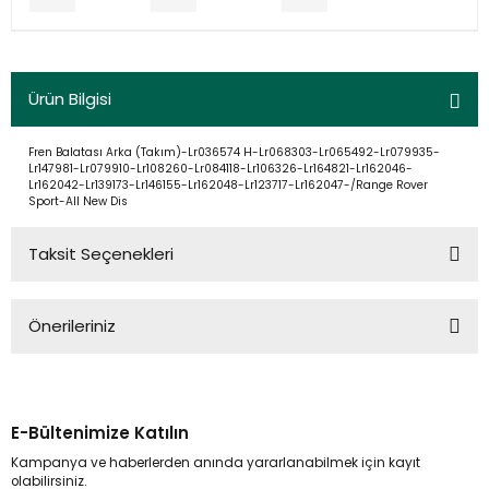
Ürün Bilgisi
Fren Balatası Arka (Takım)-Lr036574 H-Lr068303-Lr065492-Lr079935-
Lr147981-Lr079910-Lr108260-Lr084118-Lr106326-Lr164821-Lr162046-
Lr162042-Lr139173-Lr146155-Lr162048-Lr123717-Lr162047-/Range Rover
Sport-All New Dis
Taksit Seçenekleri
Önerileriniz
Bu ürünün fiyat bilgisi, resim, ürün açıklamalarında ve diğer
konularda yetersiz gördüğünüz noktaları öneri formunu
kullanarak tarafımıza iletebilirsiniz.
E-Bültenimize Katılın
Görüş ve önerileriniz için teşekkür ederiz.
Kampanya ve haberlerden anında yararlanabilmek için kayıt
olabilirsiniz.