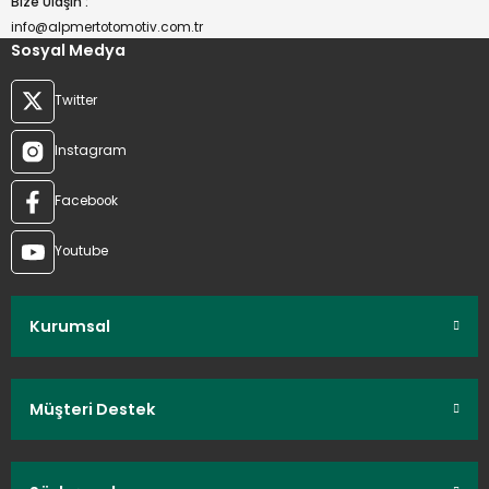
Bize Ulaşın :
info@alpmertotomotiv.com.tr
Sosyal Medya
Twitter
Instagram
Facebook
Youtube
Kurumsal
Müşteri Destek