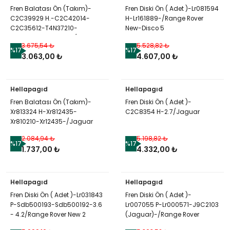
Fren Balatası Ön (Takım)-
Fren Diski Ön ( Adet )-Lr081594
C2C39929 H.-C2C42014-
H-Lr161889-/Range Rover
C2C35612-T4N37210-
New-Disco 5
T4N9759-T4N13433-/Jaguar
3.675,54 ₺
5.528,82 ₺
%17
%17
3.063,00 ₺
4.607,00 ₺
Hellapagıd
Hellapagıd
Fren Balatası Ön (Takım)-
Fren Diski Ön ( Adet )-
Xr813324 H-Xr812435-
C2C8354 H-2.7/Jaguar
Xr810210-Xr12435-/Jaguar
2.084,94 ₺
5.198,82 ₺
%17
%17
1.737,00 ₺
4.332,00 ₺
Hellapagıd
Hellapagıd
Fren Diski Ön ( Adet )-Lr031843
Fren Diski Ön ( Adet )-
P-Sdb500193-Sdb500192-3.6
Lr007055 P-Lr000571-J9C2103
- 4.2/Range Rover New 2
(Jaguar)-/Range Rover
Evoque-Freelander 2