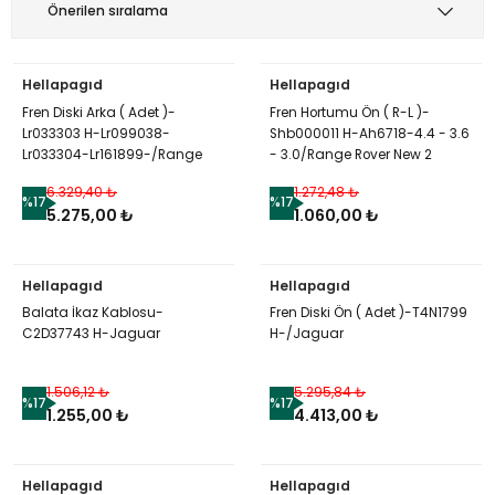
Hellapagıd
Hellapagıd
Fren Diski Arka ( Adet )-
Fren Hortumu Ön ( R-L )-
Lr033303 H-Lr099038-
Shb000011 H-Ah6718-4.4 - 3.6
Lr033304-Lr161899-/Range
- 3.0/Range Rover New 2
Rover New
6.329,40 ₺
1.272,48 ₺
%17
%17
5.275,00 ₺
1.060,00 ₺
Hellapagıd
Hellapagıd
Balata İkaz Kablosu-
Fren Diski Ön ( Adet )-T4N1799
C2D37743 H-Jaguar
H-/Jaguar
1.506,12 ₺
5.295,84 ₺
%17
%17
1.255,00 ₺
4.413,00 ₺
Hellapagıd
Hellapagıd