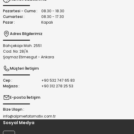
Pazartesi - Cuma :
08.30 - 18.30
Cumartesi :
08.30 - 17.30
Pazar :
Kapalı
Adres Bilgilerimiz
Bahçekapı Mah. 2551
Cad. No: 28/A
Şaşmaz Etimesgut - Ankara
Müşteri İletişim
Cep :
+90 532 747 65 83
Mağaza :
+90 312 278 25 53
E-posta İletişim
Bize Ulaşın :
info@alpmertotomotiv.com.tr
Sosyal Medya