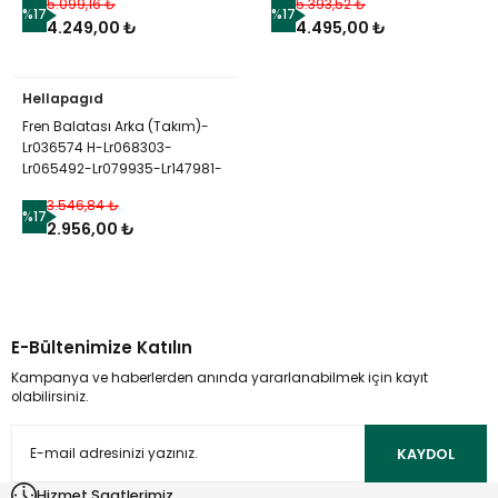
5.099,16 ₺
5.393,52 ₺
%17
%17
4.249,00 ₺
4.495,00 ₺
Hellapagıd
Fren Balatası Arka (Takım)-
Lr036574 H-Lr068303-
Lr065492-Lr079935-Lr147981-
Lr079910-Lr108260-Lr084118-
3.546,84 ₺
Lr106326-Lr164821-Lr162046-
%17
2.956,00 ₺
Lr162042-Lr139173-Lr146155-
Lr162048-Lr123717-
Lr162047-/Range Rover Sport-
All New Dis
E-Bültenimize Katılın
Kampanya ve haberlerden anında yararlanabilmek için kayıt
olabilirsiniz.
KAYDOL
Hizmet Saatlerimiz