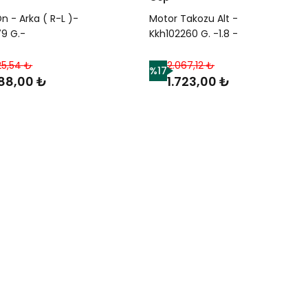
n - Arka ( R-L )-
Motor Takozu Alt -
79 G.-
Kkh102260 G. -1.8 -
38-/Range Rover
Tcı/Freelander 1
Range Rover New
25,54 ₺
2.067,12 ₺
%17
688,00 ₺
1.723,00 ₺