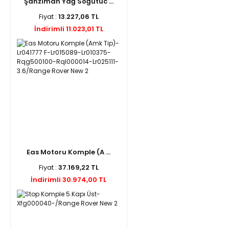
Şanzıman Yağ Soğutuc ...
Fiyat :
13.227,06 TL
İndirimli 11.023,01 TL
Eas Motoru Komple (A ...
Fiyat :
37.169,22 TL
İndirimli 30.974,00 TL