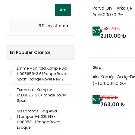
Porya Ön - Arka ( R-
Ara
Ruc500070 G-
Anr5817-/Freelander
Detaylı Arama
2.531,76 ₺
%17
2.110,00 ₺
En Populer Olanlar
Gsp
Emme Manifold Komple Sol-
Lr005659-3.6/Range Rover
Aks Körüğü Ön İç-Dış
Sport-Range Rover New 2
)-Tdr000120 G.-
Termostat Komple-
Tdr000110-/Range R
Lr033675-3.0/Range Rover
New 2
916,08 ₺
%17
Sport
763,00 ₺
Sis Lambası Sağ Arka
(Tampon)-Lr025148-
Lr088531-/Range Rover
Evoque