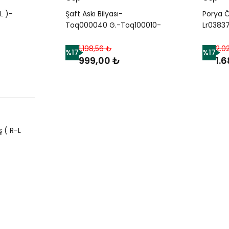
L )-
Şaft Askı Bilyası-
Porya Ö
Toq000040 G.-Toq100010-
Lr0383
 1
Toq000010-/Freelander 1
Lr0815
Sport-
1.198,56 ₺
2.0
%17
%17
999,00 ₺
1.
 ( R-L
over