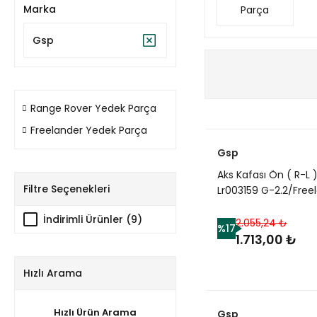
Marka
Parça
Gsp
Range Rover Yedek Parça
Freelander Yedek Parça
Gsp
Aks Kafası Ön ( R-L 
Filtre Seçenekleri
Lr003159 G-2.2/Free
2
İndirimli Ürünler (9)
2.055,24 ₺
%17
1.713,00 ₺
Hızlı Arama
Hızlı Ürün Arama
Gsp