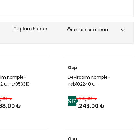
Toplam 9 ürün
Gsp
aim Komple-
Devirdaim Komple-
2 G..-Lr053310-
Peb102240 G-
78-Lr040990-
V6/Freelander 1
06-Xr858491-
1,96 ₺
1.491,60 ₺
%17
93 (Jaguar)-2.0
268,00 ₺
1.243,00 ₺
i/Range Rover
-Freelander 2
Gsp