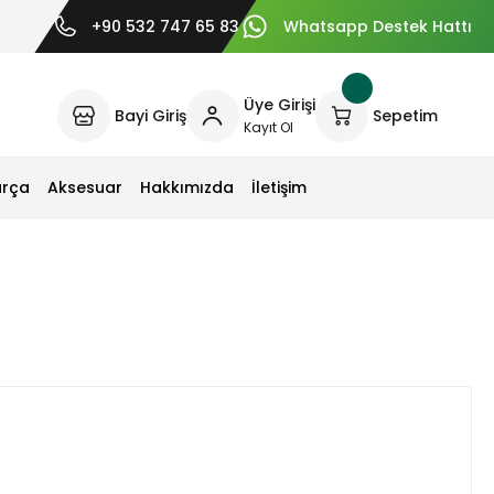
+90 532 747 65 83
Whatsapp Destek Hattı
Üye Girişi
Bayi Giriş
Sepetim
Kayıt Ol
arça
Aksesuar
Hakkımızda
İletişim