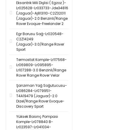
Eksantrik Mili Dişlisi ( Egzoz )-
Lr025628-Lr033733-Jde34816
(Jaguar)-Aj813110-C2Z32011
(Jaguar)-2.0 Benzinli/Range
Rover Evoque-Freelander 2
Egr Borusu Sağ-Lr020548-
C2Z14249
(Jaguar)-3.0/Range Rover
Sport
Termostat Komple-Lr117568-
Lr069809-Lr095895-
Lr107288-3.0 Benzinli/Range
Rover Range Rover Velar
Şanzıman Yağ Soğutucusu-
Lr086284-Lr079951-
T4A19479 (Jaguar)-2.0
Dizel/Range Rover Evoque-
Discovery Sport
Yüksek Basınç Pompası
Komple-Lr078840 B-
Lr023597-Lr041034-