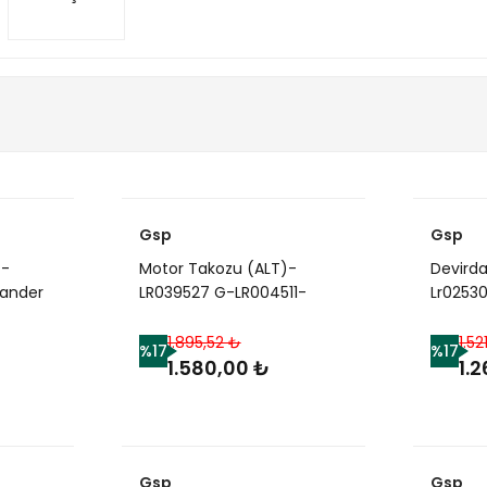
Gsp
Gsp
)-
Motor Takozu (ALT)-
Devird
lander
LR039527 G-LR004511-
Lr02530
LR032311-LR011835-
Lr0815
LR032653-J9C1379-
Jde361
1.895,52 ₺
1.52
%17
%17
J9C1378 (JAGUAR)-F.LAND
Jde388
1.580,00 ₺
1.
2-R.R.EVOQUE
Benzinl
Evoque
Gsp
Gsp