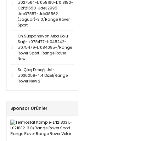
Lr027564-Lr058160-Lr013180-
C2P21658-Jde32995-
Jde37857-Jde38562
(Jaguar)-3.0/Range Rover
Sport
Ön Süspansiyon Arka Kolu
Sağ-Lr078477-Lr045242-
Lr075479-Lr084095-/Range
Rover Sport-Range Rover
New
Su Çıkış Dirseği Üst-
Lr036058-4.4 Dizel/Range
Rover New 2
Sponsor Ürünler