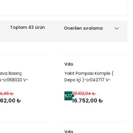
Toplam 43 ürün
Vdo
Hava Basınç
Yakıt Pompası Komple (
ü-Lr058023 V-
Depo İçi )-Lr042717 V-
78-/Range Rover
Lr014998-2.7-3.6-
3.0/Range Rover Sport
14,46 ₺
20.102,94 ₺
%17
262,00 ₺
16.752,00 ₺
Vdo