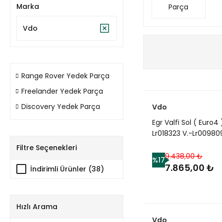
Marka
Parça
Vdo
Range Rover Yedek Parça
Freelander Yedek Parça
Discovery Yedek Parça
Vdo
Egr Valfi Sol ( Euro4 
Lr018323 V.-Lr00980
Lr006960-Lr006988
Filtre Seçenekleri
2.7/Range Rover Spo
9.438,00 ₺
%17
Discovery 3
7.865,00 ₺
İndirimli Ürünler (38)
Hızlı Arama
Vdo