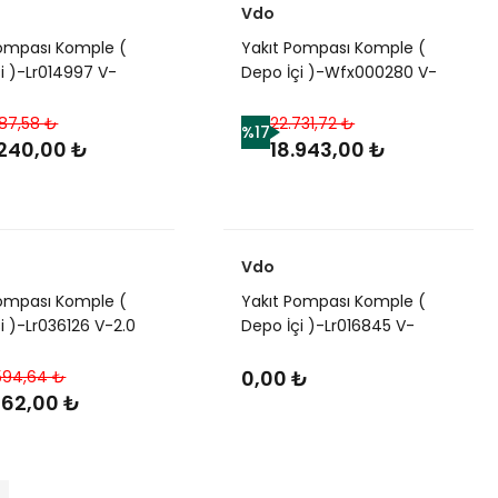
Vdo
Pompası Komple (
Yakıt Pompası Komple (
i )-Lr014997 V-
Depo İçi )-Wfx000280 V-
85-5.0
Wfx101080-Td5/Discovery 2
i/Range Rover Sport
887,58 ₺
22.731,72 ₺
%17
.240,00 ₺
18.943,00 ₺
Vdo
Pompası Komple (
Yakıt Pompası Komple (
i )-Lr036126 V-2.0
Depo İçi )-Lr016845 V-
i/Freelander 2
4.0/Discovery 4
0,00 ₺
594,64 ₺
.162,00 ₺