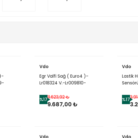
Vdo
Vdo
)-
Egr Valfi Sağ ( Euro4 )-
Lastik 
9-
Lr018324 V.-Lr009810-
Sensör
-
2.7/Range Rover Sport-
Lr0663
rt-
Discovery 3
New 2
11.623,92 ₺
3.9
%17
%17
9.687,00 ₺
3.
Vdo
Vdo