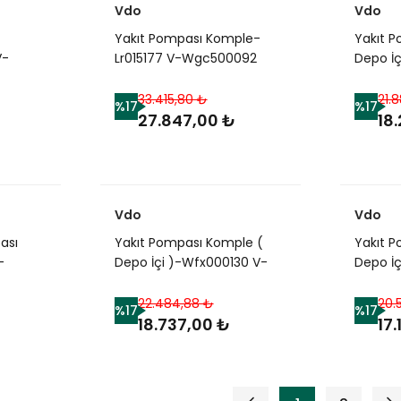
Vdo
Vdo
Yakıt Pompası Komple-
Yakıt 
V-
Lr015177 V-Wgc500092
Depo İç
-
Wgs500082-Wgc500140-
Lr0433
-
Wgs500150-4.2 -
Benzinl
33.415,80 ₺
21.
%17
%17
4.4/Range Rover Sport-
27.847,00 ₺
18
ver
Range Rover New 2
rt
Vdo
Vdo
ası
Yakıt Pompası Komple (
Yakıt 
-
Depo İçi )-Wfx000130 V-
Depo İç
-
Wfx100970-1.8/Freelander 1
Benzinl
-
22.484,88 ₺
20.
%17
%17
18.737,00 ₺
17
nder 2