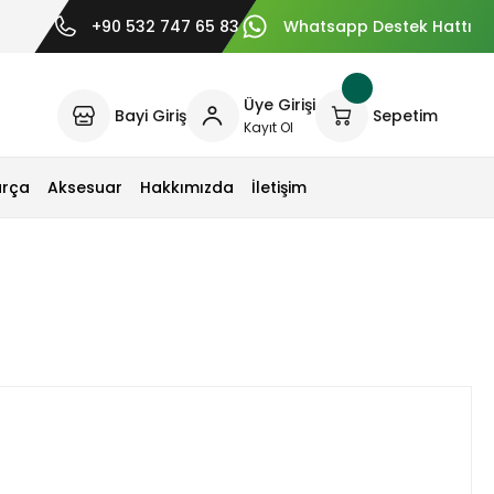
+90 532 747 65 83
Whatsapp Destek Hattı
Üye Girişi
Bayi Giriş
Sepetim
Kayıt Ol
arça
Aksesuar
Hakkımızda
İletişim