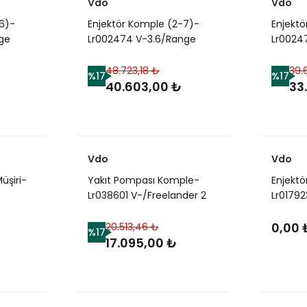
Vdo
Vdo
6)-
Enjektör Komple (2-7)-
Enjektö
ge
Lr002474 V-3.6/Range
Lr0024
Rover
Rover Sport-Range Rover
Rover 
New 2
New 2
48.723,18 ₺
39.
%17
%17
40.603,00 ₺
33
Vdo
Vdo
üşiri-
Yakıt Pompası Komple-
Enjektö
Lr038601 V-/Freelander 2
Lr01792
Lr0179
ver
Lr0179
0,00 
20.513,46 ₺
%17
Jde37
17.095,00 ₺
C2D78
(Jagua
Sport-