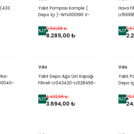
 (433
Yakıt Pompası Komple (
Hava Fi
Depo İçi )-Wfx000190 V-
Lr1569
1.8/Freelander 1
(Jagua
ver New
Sport-
9.941,58 ₺
2.6
%17
%17
8.285,00 ₺
2.
Vdo
Vdo
rka-
Yakıt Depo Ağzı Üst Kapağı
Yakıt 
00040-
Filtreli-Lr043420-Lr028456-
Depo İ
Lr013750-/Range Rover
Wfx00
Sport
Td4/Fre
4.432,56 ₺
29.
%17
%17
3.694,00 ₺
24