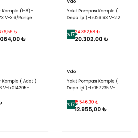
Vdo
r Komple (1-8)-
Yakıt Pompası Komple (
73 V-3.6/Range
Depo İçi )-Lr026193 V-2.2
Sport-Range Rover
Dizel/Range Rover Evoque
676,56 ₺
24.362,58 ₺
%17
.064,00 ₺
20.302,00 ₺
Vdo
r Komple ( Adet )-
Yakıt Pompası Komple (
3 V-Lr014205-
Depo İçi )-Lr057235 V-
24-Lr095361-
Lr026192-Lr044427-2.0
25-C2C40577-
Benzinli/Range Rover
₺
15.546,30 ₺
%17
866-C2D7880-
Evoque
12.955,00 ₺
78-C2D7879
r)-3.0/Range Rover
Discovery 3-4