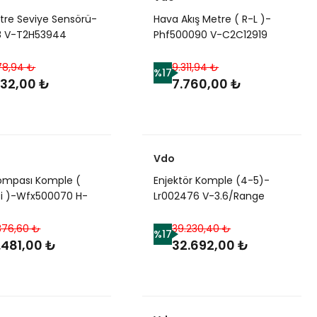
ltre Seviye Sensörü-
Hava Akış Metre ( R-L )-
18 V-T2H53944
Phf500090 V-C2C12919
r)-Range Rover
(Jaguar)-3.0 - 3.6/Range
Range Rover New
Rover New 2-Range Rover
78,94 ₺
9.311,94 ₺
%17
Sport
232,00 ₺
7.760,00 ₺
Vdo
Pompası Komple (
Enjektör Komple (4-5)-
çi )-Wfx500070 H-
Lr002476 V-3.6/Range
0200-Wfx106480-
Rover Sport-Range Rover
elander 1
New 2
376,60 ₺
39.230,40 ₺
%17
.481,00 ₺
32.692,00 ₺