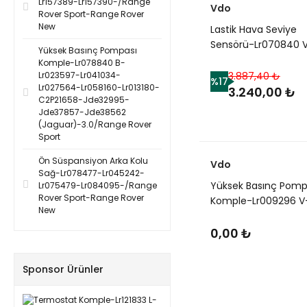
Lr157389-Lr157390-/Range
Vdo
Rover Sport-Range Rover
New
Lastik Hava Seviye
Sensörü-Lr070840 
Yüksek Basınç Pompası
Lr031712-Rqh500470
Komple-Lr078840 B-
Lr086928-Lr058023
Lr023597-Lr041034-
3.887,40 ₺
%17
Lr027564-Lr058160-Lr013180-
Lr066378-C2D47173
3.240,00 ₺
C2P21658-Jde32995-
(Jaguar)-/Range Ro
Jde37857-Jde38562
Sport-Discovery Spo
(Jaguar)-3.0/Range Rover
Sport
Ön Süspansiyon Arka Kolu
Vdo
Sağ-Lr078477-Lr045242-
Yüksek Basınç Pomp
Lr075479-Lr084095-/Range
Rover Sport-Range Rover
Komple-Lr009296 V
New
Lr006663-Lr030432
Lr047217-C2S52532
0,00 ₺
Aj811887-C2S52193
(Jaguar)-2.2/Freela
Sponsor Ürünler