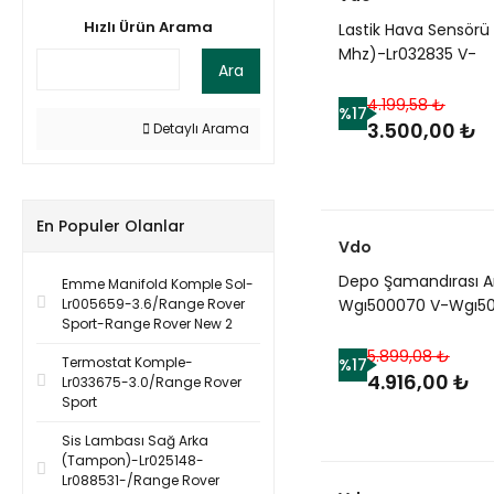
Hızlı Ürün Arama
Lastik Hava Sensörü
Mhz)-Lr032835 V-
Ara
Rqh500470-
Lr018861-/Range Ro
4.199,58 ₺
%17
2
3.500,00 ₺
Detaylı Arama
En Populer Olanlar
Vdo
Depo Şamandırası A
Emme Manifold Komple Sol-
Lr005659-3.6/Range Rover
Wgı500070 V-Wgı5
Sport-Range Rover New 2
2.7/Discovery 3
5.899,08 ₺
Termostat Komple-
%17
4.916,00 ₺
Lr033675-3.0/Range Rover
Sport
Sis Lambası Sağ Arka
(Tampon)-Lr025148-
Lr088531-/Range Rover