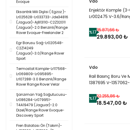
Vdo
Evoque
Enjektör Komple (3-
Eksantrik Mili Dişlisi ( Egzoz )-
Lr002475 V-3.6/Ran
Lr025628-Lr033733-Jde34816
(Jaguar)-Aj813110-C2Z32011
Rover Sport-Range 
(Jaguar)-2.0 Benzinli/Range
New 2
35.871,66 ₺
%17
Rover Evoque-Freelander 2
29.893,00 ₺
Egr Borusu Sağ-Lr020548-
C2Z14249
(Jaguar)-3.0/Range Rover
Sport
Vdo
Termostat Komple-Lr117568-
Lr069809-Lr095895-
Rail Basınç Boru Ve M
Lr107288-3.0 Benzinli/Range
1387695 V-1357062-
Rover Range Rover Velar
1369548-C2S43326
Şanzıman Yağ Soğutucusu-
(Jaguar)-/Range Ro
22.255,86 ₺
%17
Lr086284-Lr079951-
Sport
18.547,00 ₺
T4A19479 (Jaguar)-2.0
Dizel/Range Rover Evoque-
Discovery Sport
Fren Balatası Ön (Takım)-